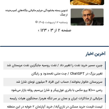
تدوین بسته بخشودگی جرایم مالیاتی بنگاه‌های آسیب‌دیده
از جنگ
پنجشنبه 3 اردیبهشت 1405
صفحه 2 از 3
‹
3
2
1
›
آخرین اخبار
چین، مسیر خرید نفت را تغییر داد / نفت روسیه جایگزین نفت عربستان شد
تغییر بزرگ در ChatGPT / چت متنی نامحدود و رایگان
سرپرستان خانوار بخوانند/ حساب این افراد ۴ میلیون تومان شارژ شد
ردمی K100 پرو مکس با باتری غول‌پیکر و شارژ بی‌سیم روانه بازار می‌شود
جزئیاتی از مذاکرات ایران و عمان بر سر تنگه هرمز/ سخنگوی هیات رئیسه
لیست قیمت خرید مسکن در نازی‌آباد/ خرید آپارتمان ۲ خوابه در این منطقه
مجلس: بیانیه‌ای شامل تصحیح مسیر تردد دریایی در تنگه، در آستانه نهایی شدن