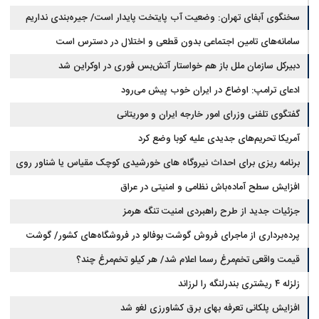
است
چقدر سرمایه نیاز دارد؟ + جدول مردادماه ۱۴۰۵
سخنگوی آبفای تهران: وضعیت آب پایتخت پایدار است/ جیره‌بندی نداریم
سامانه‌های تامین اجتماعی بدون قطعی و اختلال در دسترس است
دبیرکل سازمان ملل باز هم خواستار آتش‌بس فوری در اوکراین شد
ادعای ترامپ: اوضاع در ایران خوب پیش می‌رود
گفتگوی تلفنی وزرای امور خارجه ایران و موریتانی
آمریکا تحریم‌های جدیدی علیه کوبا وضع کرد
برنامه ریزی برای احداث نیروگاه های خورشیدی کوچک مقیاس یا شناور روی
آب در مازندران
افزایش سطح آماده‌باش نظامی و امنیتی در عراق
جزئیات جدید از طرح راهبردی امنیت تنگه هرمز
پرده‌برداری از ماجرای فروش گوشت بوفالو در فروشگاه‌های کشور/ گوشت
قیمت واقعی تخم‌مرغ رسما اعلام شد/ هر کیلو تخم‌مرغ چند؟
بوفالو از کجا وارد می‌شود؟/ هر کیلو بوفالو با چه قیمتی به فروش می‌رود؟
زلزله ۴ ریشتری بندرلنگه را لرزاند
افزایش پلکانی تعرفه بهای برق کشاورزی لغو شد