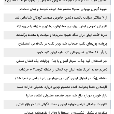
تصاویر خیره‌کننده از حفره ایجادشده روی ماه پس از برخورد موشک فالکون ۹
نتیجه آزمون ورودی سمپاد منتشر شد؛ لینک کارنامه و زمان ثبت‌نام
از ۷ سالگی مراقب باشید؛ دشمن خاموش سلامت کودکان شناسایی شد
افزایش نجومی قبض برق؛ این مشترکان بیشترین هزینه را می‌پردازند
شرط ۲گانه ایران برای تنگه هرمز؛ تحریم‌ها و غرامت به معادله برگشتند
پرونده پول‌های نفتی جنجالی شد؛ وزیر نفت در یک‌قدمی استیضاح
با رأی ۸۶ سناتور؛ تحریم‌های تازه علیه ایران کلید خورد
چرا استقلال قید جذب سردار آزمون را زد؟؛ جزئیات یک انتقال منتفی
تحریم جدید آمریکا علیه ایران چه کسانی را نشانه گرفت؟ + جزئیات
معامله بزرگ در فوتبال ایران؛ گزینه پرسپولیس با چه رقمی جابه‌جا شد؟
کارمندان حتما بخوانند؛ اعلام تصمیم نهایی درباره تعطیلی ادارات شنبه
بازار خودرو دوباره داغ شد؛ سود چندصد میلیونی اطلس سایپا
اظهارات جنجالی ترامپ درباره ایران و نفت؛ نگرانی تازه در بازار انرژی
سکوت پزشکیان شکست؛ از استعفا تا دفاع از تفاهم‌نامه جنجالی