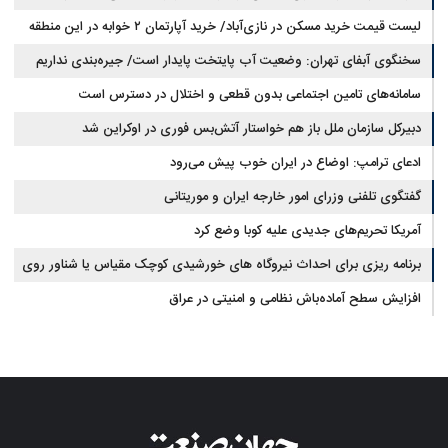
لیست قیمت خرید مسکن در نازی‌آباد/ خرید آپارتمان ۲ خوابه در این منطقه
مجلس: بیانیه‌ای شامل تصحیح مسیر تردد دریایی در تنگه، در آستانه نهایی شدن
است
چقدر سرمایه نیاز دارد؟ + جدول مردادماه ۱۴۰۵
سخنگوی آبفای تهران: وضعیت آب پایتخت پایدار است/ جیره‌بندی نداریم
سامانه‌های تامین اجتماعی بدون قطعی و اختلال در دسترس است
دبیرکل سازمان ملل باز هم خواستار آتش‌بس فوری در اوکراین شد
ادعای ترامپ: اوضاع در ایران خوب پیش می‌رود
گفتگوی تلفنی وزرای امور خارجه ایران و موریتانی
آمریکا تحریم‌های جدیدی علیه کوبا وضع کرد
برنامه ریزی برای احداث نیروگاه های خورشیدی کوچک مقیاس یا شناور روی
آب در مازندران
افزایش سطح آماده‌باش نظامی و امنیتی در عراق