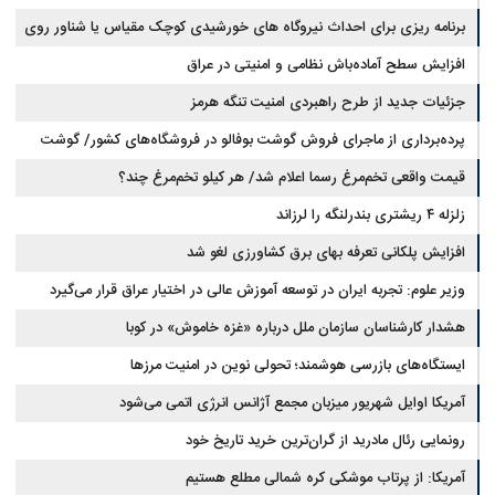
برنامه ریزی برای احداث نیروگاه های خورشیدی کوچک مقیاس یا شناور روی
آب در مازندران
افزایش سطح آماده‌باش نظامی و امنیتی در عراق
جزئیات جدید از طرح راهبردی امنیت تنگه هرمز
پرده‌برداری از ماجرای فروش گوشت بوفالو در فروشگاه‌های کشور/ گوشت
قیمت واقعی تخم‌مرغ رسما اعلام شد/ هر کیلو تخم‌مرغ چند؟
بوفالو از کجا وارد می‌شود؟/ هر کیلو بوفالو با چه قیمتی به فروش می‌رود؟
زلزله ۴ ریشتری بندرلنگه را لرزاند
افزایش پلکانی تعرفه بهای برق کشاورزی لغو شد
وزیر علوم: تجربه ایران در توسعه آموزش عالی در اختیار عراق قرار می‌گیرد
هشدار کارشناسان سازمان ملل درباره «غزه‌ خاموش» در کوبا
ایستگاه‌های بازرسی هوشمند؛ تحولی نوین در امنیت مرزها
آمریکا اوایل شهریور میزبان مجمع آژانس انرژی اتمی می‌شود
رونمایی رئال مادرید از گران‌ترین خرید تاریخ خود
آمریکا: از پرتاب موشکی کره شمالی مطلع هستیم