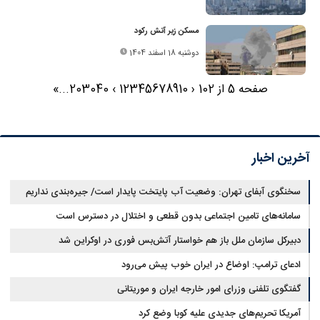
مسکن زیر آتش رکود
دوشنبه 18 اسفند 1404
صفحه 5 از 102
‹
10
9
8
7
6
5
4
3
2
1
›
40
30
20
...
»
آخرین اخبار
سخنگوی آبفای تهران: وضعیت آب پایتخت پایدار است/ جیره‌بندی نداریم
سامانه‌های تامین اجتماعی بدون قطعی و اختلال در دسترس است
دبیرکل سازمان ملل باز هم خواستار آتش‌بس فوری در اوکراین شد
ادعای ترامپ: اوضاع در ایران خوب پیش می‌رود
گفتگوی تلفنی وزرای امور خارجه ایران و موریتانی
آمریکا تحریم‌های جدیدی علیه کوبا وضع کرد