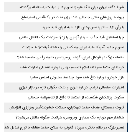
شرط ۲گانه ایران برای تنگه هرمز؛ تحریم‌ها و غرامت به معادله برگشتند
پرونده پول‌های نفتی جنجالی شد؛ وزیر نفت در یک‌قدمی استیضاح
با رأی ۸۶ سناتور؛ تحریم‌های تازه علیه ایران کلید خورد
چرا استقلال قید جذب سردار آزمون را زد؟؛ جزئیات یک انتقال منتفی
تحریم جدید آمریکا علیه ایران چه کسانی را نشانه گرفت؟ + جزئیات
معامله بزرگ در فوتبال ایران؛ گزینه پرسپولیس با چه رقمی جابه‌جا شد؟
کارمندان حتما بخوانند؛ اعلام تصمیم نهایی درباره تعطیلی ادارات شنبه
بازار خودرو دوباره داغ شد؛ سود چندصد میلیونی اطلس سایپا
اظهارات جنجالی ترامپ درباره ایران و نفت؛ نگرانی تازه در بازار انرژی
سکوت پزشکیان شکست؛ از استعفا تا دفاع از تفاهم‌نامه جنجالی
ثروت دیجیتال، هدف جدید تبهکاران؛ حملات خشونت‌آمیز رمزارزی افزایش
یافت
هشدار مهم درباره یک بیماری ویروسی؛ هپاتیت چگونه منتقل می‌شود؟
تغییر بزرگ در نظام بانکی؛ سپرده قانونی به سلاح جدید مقابله با تورم تبدیل شد