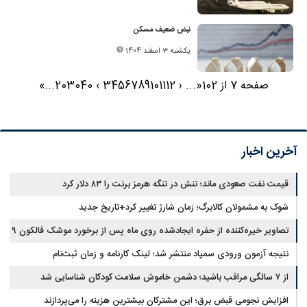
نبض ضعیف مسکن
یکشنبه 3 اسفند 1404
صفحه 7 از 102
«
...
‹
12
11
10
9
8
7
6
5
4
3
›
40
30
20
...
»
آخرین اخبار
قیمت نفت صعودی ماند؛ تنش در تنگه هرمز برنت را ۸۳ دلار کرد
شوک به مشمولان کالابرگ؛ زمان شارژ تغییر کرد+تاریخ جدید
تصاویر خیره‌کننده از حفره ایجادشده روی ماه پس از برخورد موشک فالکون ۹
نتیجه آزمون ورودی سمپاد منتشر شد؛ لینک کارنامه و زمان ثبت‌نام
از ۷ سالگی مراقب باشید؛ دشمن خاموش سلامت کودکان شناسایی شد
افزایش نجومی قبض برق؛ این مشترکان بیشترین هزینه را می‌پردازند