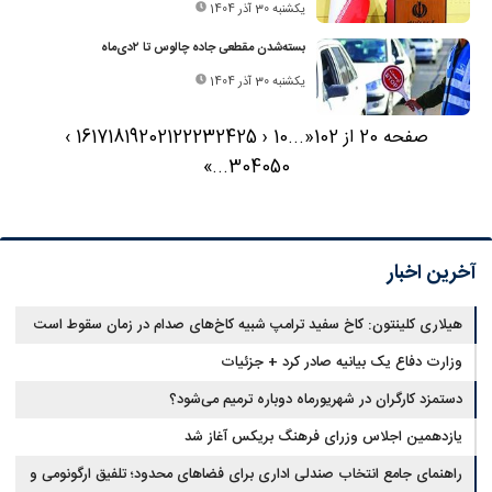
یکشنبه 30 آذر 1404
بسته‌شدن مقطعی جاده چالوس تا ۲دی‌ماه
یکشنبه 30 آذر 1404
صفحه 20 از 102
«
...
10
‹
25
24
23
22
21
20
19
18
17
16
›
»
...
30
40
50
آخرین اخبار
هیلاری کلینتون: کاخ سفید ترامپ شبیه کاخ‌های صدام در زمان سقوط است
وزارت دفاع یک بیانیه صادر کرد + جزئیات
دستمزد کارگران در شهریورماه دوباره ترمیم می‌شود؟
یازدهمین اجلاس وزرای فرهنگ بریکس آغاز شد
راهنمای جامع انتخاب صندلی اداری برای فضاهای محدود؛ تلفیق ارگونومی و