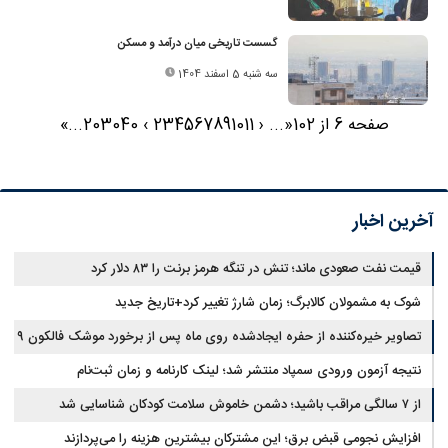
گسست تاریخی میان درآمد و مسکن
سه شنبه 5 اسفند 1404
صفحه 6 از 102
«
...
‹
11
10
9
8
7
6
5
4
3
2
›
40
30
20
...
»
آخرین اخبار
قیمت نفت صعودی ماند؛ تنش در تنگه هرمز برنت را ۸۳ دلار کرد
شوک به مشمولان کالابرگ؛ زمان شارژ تغییر کرد+تاریخ جدید
تصاویر خیره‌کننده از حفره ایجادشده روی ماه پس از برخورد موشک فالکون ۹
نتیجه آزمون ورودی سمپاد منتشر شد؛ لینک کارنامه و زمان ثبت‌نام
از ۷ سالگی مراقب باشید؛ دشمن خاموش سلامت کودکان شناسایی شد
افزایش نجومی قبض برق؛ این مشترکان بیشترین هزینه را می‌پردازند