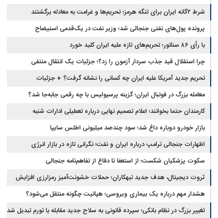
شرط ۲گانه ایران برای تنگه هرمز؛ تحریم‌ها و غرامت به معادله برگشتند
پرونده پول‌های نفتی جنجالی شد؛ وزیر نفت در یک‌قدمی استیضاح
با رأی ۸۶ سناتور؛ تحریم‌های تازه علیه ایران کلید خورد
چرا استقلال قید جذب سردار آزمون را زد؟؛ جزئیات یک انتقال منتفی
تحریم جدید آمریکا علیه ایران چه کسانی را نشانه گرفت؟ + جزئیات
معامله بزرگ در فوتبال ایران؛ گزینه پرسپولیس با چه رقمی جابه‌جا شد؟
کارمندان حتما بخوانند؛ اعلام تصمیم نهایی درباره تعطیلی ادارات شنبه
بازار خودرو دوباره داغ شد؛ سود چندصد میلیونی اطلس سایپا
اظهارات جنجالی ترامپ درباره ایران و نفت؛ نگرانی تازه در بازار انرژی
سکوت پزشکیان شکست؛ از استعفا تا دفاع از تفاهم‌نامه جنجالی
ثروت دیجیتال، هدف جدید تبهکاران؛ حملات خشونت‌آمیز رمزارزی افزایش
یافت
هشدار مهم درباره یک بیماری ویروسی؛ هپاتیت چگونه منتقل می‌شود؟
تغییر بزرگ در نظام بانکی؛ سپرده قانونی به سلاح جدید مقابله با تورم تبدیل شد