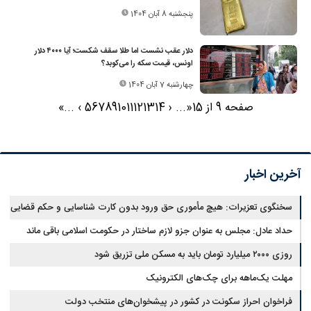
پنجشنبه 8 آبان 1404
دلار عقب نشست اما طلا سقف شکست؛ آیا ۴۰۰۰ دلار
اونس، قیمت سکه را می‌کوبد؟
چهارشنبه 7 آبان 1404
صفحه 9 از 15
«
...
‹
14
13
12
11
10
9
8
7
6
5
›
...
»
آخرین اخبار
سخنگوی تعزیرات: هیچ مأموری حق ورود بدون کارت شناسایی و حکم قضایی
ندارد
حداد عادل: مجلس به عنوان جزو لازم ساختار در حکومت اسلامی باقی ماند
روزی ۲۰۰۰ میلیارد تومان باید به مسکن ملی تزریق شود
مهلت یک‌ماهه برای چک‌های الکترونیک
فراخوان احراز سکونت در کشور در پیشخوان‌های منتخب دولت