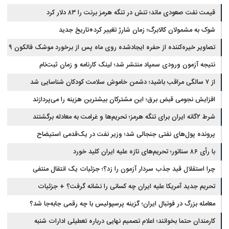
قیمت نفت صعودی ماند؛ تنش در تنگه هرمز برنت را ۸۳ دلار کرد
شوک به مشمولان کالابرگ؛ زمان شارژ تغییر کرد+تاریخ جدید
تصاویر خیره‌کننده از حفره ایجادشده روی ماه پس از برخورد موشک فالکون ۹
نتیجه آزمون ورودی سمپاد منتشر شد؛ لینک کارنامه و زمان ثبت‌نام
از ۷ سالگی مراقب باشید؛ دشمن خاموش سلامت کودکان شناسایی شد
افزایش نجومی قبض برق؛ این مشترکان بیشترین هزینه را می‌پردازند
شرط ۲گانه ایران برای تنگه هرمز؛ تحریم‌ها و غرامت به معادله برگشتند
پرونده پول‌های نفتی جنجالی شد؛ وزیر نفت در یک‌قدمی استیضاح
با رأی ۸۶ سناتور؛ تحریم‌های تازه علیه ایران کلید خورد
چرا استقلال قید جذب سردار آزمون را زد؟؛ جزئیات یک انتقال منتفی
تحریم جدید آمریکا علیه ایران چه کسانی را نشانه گرفت؟ + جزئیات
معامله بزرگ در فوتبال ایران؛ گزینه پرسپولیس با چه رقمی جابه‌جا شد؟
کارمندان حتما بخوانند؛ اعلام تصمیم نهایی درباره تعطیلی ادارات شنبه