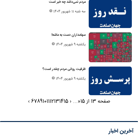
مردم نمی‌دانند چه خبر است
سه شنبه 11 شهریور 1404
سهامداران دست به ماشه!
یکشنبه 9 شهریور 1404
ظرفیت روانی مردم چقدر است؟
یکشنبه 9 شهریور 1404
صفحه 13 از 15
«
...
‹
15
14
13
12
11
10
9
8
7
6
›
آخرین اخبار