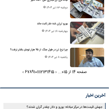
ثبات نرخ ارز تجاری طی ۲ ماه اخیر
دوشنبه 23 تیر 1404
یورو ارزان‌ شد؛ دلار ثابت ماند
چهارشنبه 18 تیر 1404
چرا نرخ ارز در طول جنگ از ۹۵‌ هزار تومان بالاتر نرفت؟
یکشنبه 8 تیر 1404
صفحه 14 از 15
«
...
‹
15
14
13
12
11
10
9
8
7
6
›
آخرین اخبار
جهش قیمت‌ها در مرکز مبادله؛ یورو و دلار چقدر گران شدند؟