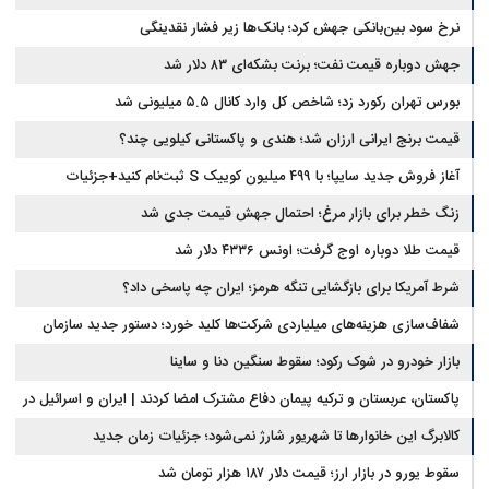
نرخ سود بین‌بانکی جهش کرد؛ بانک‌ها زیر فشار نقدینگی
جهش دوباره قیمت نفت؛ برنت بشکه‌ای ۸۳ دلار شد
بورس تهران رکورد زد؛ شاخص کل وارد کانال ۵.۵ میلیونی شد
قیمت برنج ایرانی ارزان شد؛ هندی و پاکستانی کیلویی چند؟
آغاز فروش جدید سایپا؛ با ۴۹۹ میلیون کوییک S ثبت‌نام کنید+جزئیات
زنگ خطر برای بازار مرغ؛ احتمال جهش قیمت جدی شد
قیمت طلا دوباره اوج گرفت؛ اونس ۴۳۳۶ دلار شد
شرط آمریکا برای بازگشایی تنگه هرمز؛ ایران چه پاسخی داد؟
شفاف‌سازی هزینه‌های میلیاردی شرکت‌ها کلید خورد؛ دستور جدید سازمان
بورس
بازار خودرو در شوک رکود؛ سقوط سنگین دنا و ساینا
پاکستان، عربستان و ترکیه پیمان دفاع مشترک امضا کردند | ایران و اسرائیل در
سایه پیمان جدید منطقه‌ای
کالابرگ این خانوارها تا شهریور شارژ نمی‌شود؛ جزئیات زمان جدید
سقوط یورو در بازار ارز؛ قیمت دلار ۱۸۷ هزار تومان شد