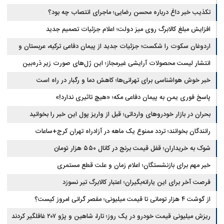
تکذیب خبر داغ درباره محسن رضایی؛ ماجرای انتصاب چه بود؟
افزایش مبلغ کالابرگ روی میز دولت؛ اعلام جزئیات تصمیم جدید
اردوغان سکوت را شکست؛ جزئیات جدید از پیمان دفاعی ترکیه، عربستان و
پاکستان
انتشار لیست محصولات آرایشی غیرمجاز؛ این ژل‌های صورت زیر ذره‌بین
خبر خوش هواشناسی برای تهرانی‌ها؛ کاهش دما و رگبار در راه است
پاسخ فوری یمن به پیمان دفاعی مکه؛ «هیچ تاثیری ندارد!»
بحران در بازار خودروهای وارداتی؛ قبل از واریز پول این خبر را بخوانید
رانندگان بخوانند؛ تردد ممنوع یک ماهه در آزادراه تهران کرج+ساعات
شوک به خریداران؛ قفل قیمت برنج در کانال ۵۵۰ هزار تومان
خبر مهم برای بازنشستگان؛ اعلام زمان و علت قطع مستمری
فرصت آخر برای این یارانه‌بگیران؛ اعتبار کالابرگ تیر نسوزد
از گوشت ۴ هزار تومانی تا قیمت میلیونی؛ مقصر گرانی امروز کیست؟
ریزش میلیونی قیمت خودرو در یک روز؛ تارا، شاهین و پژو ۲۰۷ غافلگیر کردند