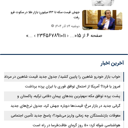
جهش قیمت سکه تا ۱۴۳ میلیون؛ بازار طلا در سکوت فرو
رفت
دوشنبه 24 آذر 1404
صفحه 6 از 15
«
...
‹
11
10
9
8
7
6
5
4
3
2
›
...
»
آخرین اخبار
خواب بازار خودرو شاهین را پایین کشید/ جدول جدید قیمت شاهین در مرداد
امروز یا فردا؟ آمریکا از احتمال توافق فوری با ایران پرده برداشت
پشت پرده توافق مکه؛ مهم‌ترین بندهای پیمان دفاعی ترکیه، پاکستان و
عربستان
گرانی جدید در بازار مرغ؛ قیمت‌ها دوباره جهش کرد، جدول نرخ‌های جدید
معوقات بازنشستگان چه زمانی واریز می‌شود؟؛ پاسخ جدید تأمین اجتماعی
هواشناسی شوکه کرد؛ ۵۰ روز گرمای طاقت‌فرسا در راه است