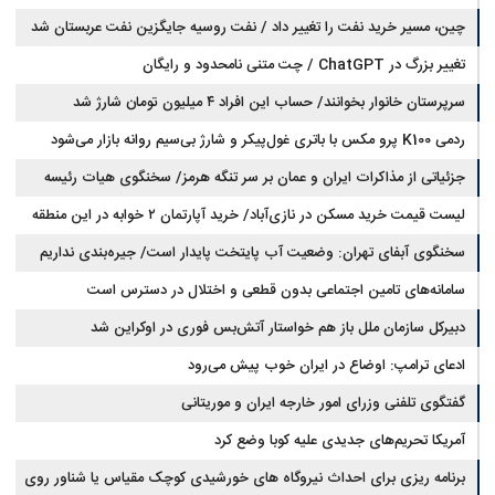
چین، مسیر خرید نفت را تغییر داد / نفت روسیه جایگزین نفت عربستان شد
تغییر بزرگ در ChatGPT / چت متنی نامحدود و رایگان
سرپرستان خانوار بخوانند/ حساب این افراد ۴ میلیون تومان شارژ شد
ردمی K100 پرو مکس با باتری غول‌پیکر و شارژ بی‌سیم روانه بازار می‌شود
جزئیاتی از مذاکرات ایران و عمان بر سر تنگه هرمز/ سخنگوی هیات رئیسه
لیست قیمت خرید مسکن در نازی‌آباد/ خرید آپارتمان ۲ خوابه در این منطقه
مجلس: بیانیه‌ای شامل تصحیح مسیر تردد دریایی در تنگه، در آستانه نهایی شدن
است
چقدر سرمایه نیاز دارد؟ + جدول مردادماه ۱۴۰۵
سخنگوی آبفای تهران: وضعیت آب پایتخت پایدار است/ جیره‌بندی نداریم
سامانه‌های تامین اجتماعی بدون قطعی و اختلال در دسترس است
دبیرکل سازمان ملل باز هم خواستار آتش‌بس فوری در اوکراین شد
ادعای ترامپ: اوضاع در ایران خوب پیش می‌رود
گفتگوی تلفنی وزرای امور خارجه ایران و موریتانی
آمریکا تحریم‌های جدیدی علیه کوبا وضع کرد
برنامه ریزی برای احداث نیروگاه های خورشیدی کوچک مقیاس یا شناور روی