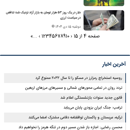
دلار در یک روز ۵۳ هزار تومان به بازار آزاد نزدیک شد؛ تناقض
در سیاست ارزی
دوشنبه 15 دی 1404
صفحه 4 از 15
‹
10
9
8
7
6
5
4
3
2
1
›
...
»
آخرین اخبار
روسیه استخراج رمزارز در مسکو را تا سال ۲۰۳۲ ممنوع کرد
تردد روان در تمامی محورهای شمالی و مسیرهای مرزهای اربعین
قانون جدید سنوات بازنشستگی اعلام شد
ترامپ: جنگ ایران بزودی پایان می‌یابد
ترکیه، عربستان و پاکستان توافقنامه دفاعی مشترک امضا می‌کنند
محسن رضایی: اجازه باز شدن مسیر دوم در تنگه هرمز را نخواهیم داد