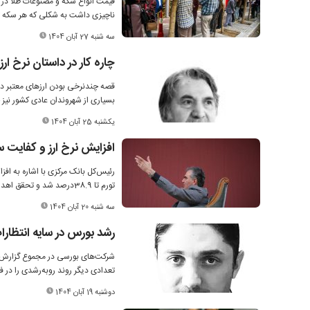
ناچیزی داشت به شکلی که هر سکه تمام بهار آزادی در ک
سه شنبه 27 آبان 1404
چاره کار در داستان نرخ ارز
قصه چندنرخی بودن ارزهای معتبر در
بسیاری از شهروندان عادی کشور نیز حا
یکشنبه 25 آبان 1404
افزایش نرخ ارز و کفایت س
تورم تا 38.9درصد شد و تحقق اهداف برنامه هفتم توسعه با شیوه کنونی تأمین مالی امکان‌پذیر نیست.
سه شنبه 20 آبان 1404
رشد بورس در سایه انتظار
شرکت‌های بورسی در مجموع گزارش‌ه
تعدادی دیگر روند روبه‌رشدی را در 
دوشنبه 19 آبان 1404