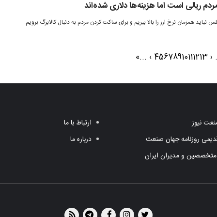
 ریالی است اما هزینه‌ها دلاری شده‌اند
نباید همزمان نرخ ارز را بالا ببریم و برای ساکت کردن مردم به‌ دنبال کالابرگ برویم.
»
...
›
4
5
6
7
8
9
10
11
12
13
‹
عت نیوز
ارتباط با ما
یمی روزنامه جهان صنعت
درباره ما
متخصصین و مدیران ایران