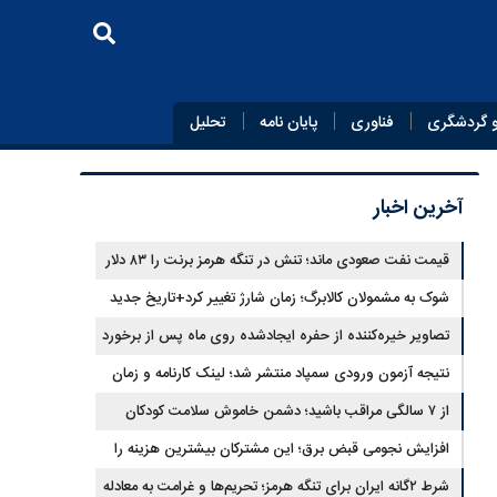
 گردشگری
فناوری
پایان‌ نامه
تحلیل
آخرین اخبار
قیمت نفت صعودی ماند؛ تنش در تنگه هرمز برنت را ۸۳ دلار
کرد
شوک به مشمولان کالابرگ؛ زمان شارژ تغییر کرد+تاریخ جدید
تصاویر خیره‌کننده از حفره ایجادشده روی ماه پس از برخورد
موشک فالکون ۹
نتیجه آزمون ورودی سمپاد منتشر شد؛ لینک کارنامه و زمان
ثبت‌نام
از ۷ سالگی مراقب باشید؛ دشمن خاموش سلامت کودکان
شناسایی شد
افزایش نجومی قبض برق؛ این مشترکان بیشترین هزینه را
می‌پردازند
شرط ۲گانه ایران برای تنگه هرمز؛ تحریم‌ها و غرامت به معادله