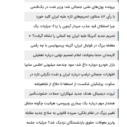
برگشتند
پرونده پول‌های نفتی جنجالی شد؛ وزیر نفت در یک‌قدمی
با رأی ۸۶ سناتور؛ تحریم‌های تازه علیه ایران کلید خورد
استیضاح
چرا استقلال قید جذب سردار آزمون را زد؟؛ جزئیات یک
انتقال منتفی
تحریم جدید آمریکا علیه ایران چه کسانی را نشانه گرفت؟ +
جزئیات
معامله بزرگ در فوتبال ایران؛ گزینه پرسپولیس با چه رقمی
جابه‌جا شد؟
کارمندان حتما بخوانند؛ اعلام تصمیم نهایی درباره تعطیلی
ادارات شنبه
بازار خودرو دوباره داغ شد؛ سود چندصد میلیونی اطلس سایپا
اظهارات جنجالی ترامپ درباره ایران و نفت؛ نگرانی تازه در
بازار انرژی
سکوت پزشکیان شکست؛ از استعفا تا دفاع از تفاهم‌نامه
جنجالی
ثروت دیجیتال، هدف جدید تبهکاران؛ حملات خشونت‌آمیز
رمزارزی افزایش یافت
هشدار مهم درباره یک بیماری ویروسی؛ هپاتیت چگونه منتقل
می‌شود؟
تغییر بزرگ در نظام بانکی؛ سپرده قانونی به سلاح جدید مقابله
با تورم تبدیل شد
واریز معوقات حقوق بازنشستگان نزدیک شد؟ جزئیات جلسه