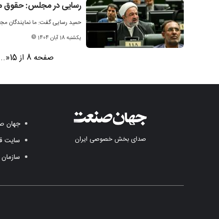
رسایی در مجلس: حقوق مردم
حمید رسایی گفت: ما نمایندگان مجلس 
یکشنبه 18 آبان 1404
صفحه 8 از 15
«
...
جهان صن
صدای بخش خصوصی ایران
سایت قد
سازمان 