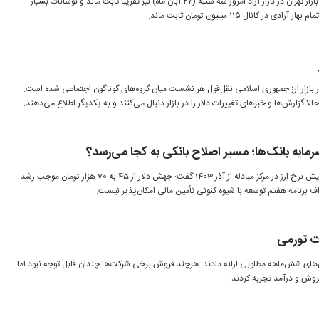
قیمت انواع سکه و مصنوعات طلا در بازار تهران در بازار آزاد امروز سه شنبه (۲۷ آبان ماه) نیز تقریبا ثابت ماند و نوسانات بسیار
انال ۱۱۵ میلیون تومان ثابت ماند.
 بازار ارز جمهوری اسلامی نقل‌قول هر نشست میان گروه‌های گوناگون اجتماعی شده است.
لا گزارش‌ها و خبرهای تغییرات دلار را در بازار دنبال می‌کنند و به یکدیگر اطلاع می‌دهند.
رمایه بانک‌ها؛ مسیر اصلاح بانکی به کجا می‌رسد؟
رئیس‌کل بانک مرکزی با اشاره به افزایش نرخ ارز در مرکز مبادله از آذر 1403 گفت: جهش دلار از 45 به 70 هزار تومان موجب رشد
ات تورمی
ای شش‌ماهه مطلوبی ارائه دادند. هرچند فروش برخی شرکت‌ها چندان قابل توجه نبود اما
فروش و درآمد تجربه کردند.