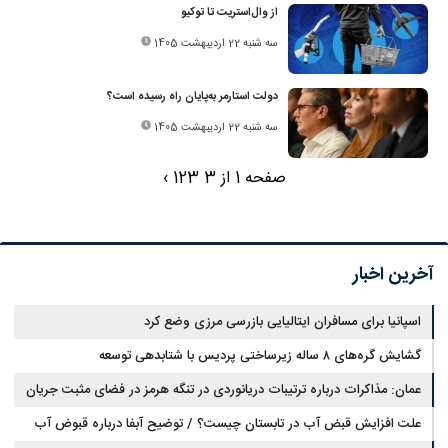
از وال‌استریت تا توکیو
سه شنبه 22 اردیبهشت 1405
دولت استارمر به‌پایان راه رسیده است؟
سه شنبه 22 اردیبهشت 1405
صفحه 1 از 3
3
2
1
›
آخرین اخبار
اسپانیا برای مسافران ایتالیایی بازرسی مرزی وضع کرد
گشایش گره‌های ۸ ساله زیرساختی پردیس با شتابدهی توسعه
عمان: مذاکرات درباره ترتیبات دریانوردی در تنگه هرمز در فضای مثبت جریان
دارد
علت افزایش قبض آب در تابستان چیست؟ / توضیح آبفا درباره قبوض آب