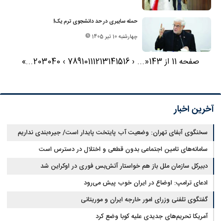
حمله سایبری در حد دانشجوی ترم یک!
چهارشنبه 10 تیر 1405
صفحه 11 از 143
«
...
‹
16
15
14
13
12
11
10
9
8
7
›
40
30
20
...
»
آخرین اخبار
سخنگوی آبفای تهران: وضعیت آب پایتخت پایدار است/ جیره‌بندی نداریم
سامانه‌های تامین اجتماعی بدون قطعی و اختلال در دسترس است
دبیرکل سازمان ملل باز هم خواستار آتش‌بس فوری در اوکراین شد
ادعای ترامپ: اوضاع در ایران خوب پیش می‌رود
گفتگوی تلفنی وزرای امور خارجه ایران و موریتانی
آمریکا تحریم‌های جدیدی علیه کوبا وضع کرد