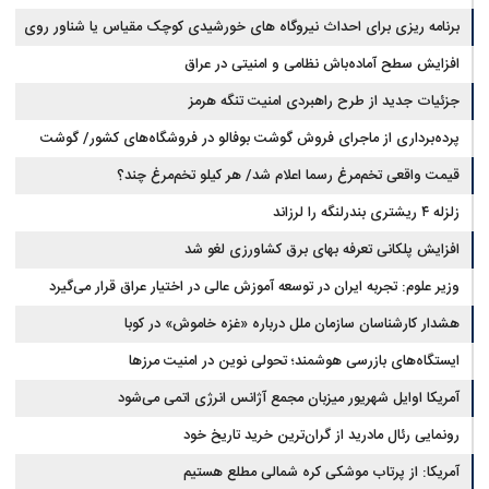
برنامه ریزی برای احداث نیروگاه های خورشیدی کوچک مقیاس یا شناور روی
آب در مازندران
افزایش سطح آماده‌باش نظامی و امنیتی در عراق
جزئیات جدید از طرح راهبردی امنیت تنگه هرمز
پرده‌برداری از ماجرای فروش گوشت بوفالو در فروشگاه‌های کشور/ گوشت
قیمت واقعی تخم‌مرغ رسما اعلام شد/ هر کیلو تخم‌مرغ چند؟
بوفالو از کجا وارد می‌شود؟/ هر کیلو بوفالو با چه قیمتی به فروش می‌رود؟
زلزله ۴ ریشتری بندرلنگه را لرزاند
افزایش پلکانی تعرفه بهای برق کشاورزی لغو شد
وزیر علوم: تجربه ایران در توسعه آموزش عالی در اختیار عراق قرار می‌گیرد
هشدار کارشناسان سازمان ملل درباره «غزه‌ خاموش» در کوبا
ایستگاه‌های بازرسی هوشمند؛ تحولی نوین در امنیت مرزها
آمریکا اوایل شهریور میزبان مجمع آژانس انرژی اتمی می‌شود
رونمایی رئال مادرید از گران‌ترین خرید تاریخ خود
آمریکا: از پرتاب موشکی کره شمالی مطلع هستیم