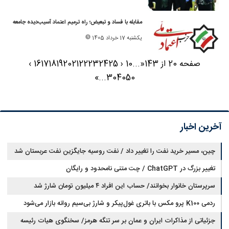
مقابله با فساد و تبعیض؛ راه ترمیم اعتماد آسیب‌دیده جامعه
یکشنبه 17 خرداد 1405
صفحه 20 از 143
«
...
10
‹
25
24
23
22
21
20
19
18
17
16
›
»
...
30
40
50
آخرین اخبار
چین، مسیر خرید نفت را تغییر داد / نفت روسیه جایگزین نفت عربستان شد
تغییر بزرگ در ChatGPT / چت متنی نامحدود و رایگان
سرپرستان خانوار بخوانند/ حساب این افراد ۴ میلیون تومان شارژ شد
ردمی K100 پرو مکس با باتری غول‌پیکر و شارژ بی‌سیم روانه بازار می‌شود
جزئیاتی از مذاکرات ایران و عمان بر سر تنگه هرمز/ سخنگوی هیات رئیسه