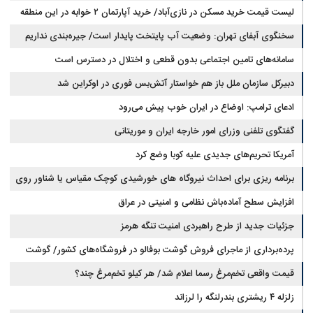
لیست قیمت خرید مسکن در نازی‌آباد/ خرید آپارتمان ۲ خوابه در این منطقه
مجلس: بیانیه‌ای شامل تصحیح مسیر تردد دریایی در تنگه، در آستانه نهایی شدن
است
چقدر سرمایه نیاز دارد؟ + جدول مردادماه ۱۴۰۵
سخنگوی آبفای تهران: وضعیت آب پایتخت پایدار است/ جیره‌بندی نداریم
سامانه‌های تامین اجتماعی بدون قطعی و اختلال در دسترس است
دبیرکل سازمان ملل باز هم خواستار آتش‌بس فوری در اوکراین شد
ادعای ترامپ: اوضاع در ایران خوب پیش می‌رود
گفتگوی تلفنی وزرای امور خارجه ایران و موریتانی
آمریکا تحریم‌های جدیدی علیه کوبا وضع کرد
برنامه ریزی برای احداث نیروگاه های خورشیدی کوچک مقیاس یا شناور روی
آب در مازندران
افزایش سطح آماده‌باش نظامی و امنیتی در عراق
جزئیات جدید از طرح راهبردی امنیت تنگه هرمز
پرده‌برداری از ماجرای فروش گوشت بوفالو در فروشگاه‌های کشور/ گوشت
قیمت واقعی تخم‌مرغ رسما اعلام شد/ هر کیلو تخم‌مرغ چند؟
بوفالو از کجا وارد می‌شود؟/ هر کیلو بوفالو با چه قیمتی به فروش می‌رود؟
زلزله ۴ ریشتری بندرلنگه را لرزاند