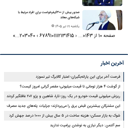
صدور بیش از ۳۰۰کیفرخواست برای افراد مرتبط با
شبکه‌های معاند
یکشنبه 21 تیر 1405
صفحه 10 از 143
«
...
‹
15
14
13
12
11
10
9
8
7
6
›
40
30
20
...
»
آخرین اخبار
فرصت آخر برای این یارانه‌بگیران؛ اعتبار کالابرگ تیر نسوزد
از گوشت ۴ هزار تومانی تا قیمت میلیونی؛ مقصر گرانی امروز کیست؟
ریزش میلیونی قیمت خودرو در یک روز؛ تارا، شاهین و پژو ۲۰۷ غافلگیر کردند
این مشترکان بیشترین قبض برق را می‌پردازند؛ جزئیات پله‌های جدید مصرف
شوک به بازار مسکن؛ هزینه ساخت در ۵ سال بیش از ۱۰۰۰ درصد جهش کرد
سم آلتمن: دیگر نیازی به نوشتن پرامپت ندارید