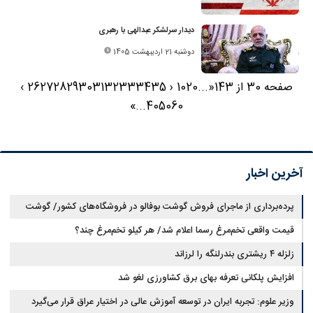
دیدار سرلشکر عبدالهی با رهبری
دوشنبه 21 اردیبهشت 1405
صفحه 30 از 143
«
...
20
10
‹
35
34
33
32
31
30
29
28
27
26
›
»
...
40
50
60
آخرین اخبار
پرده‌برداری از ماجرای فروش گوشت بوفالو در فروشگاه‌های کشور/ گوشت
قیمت واقعی تخم‌مرغ رسما اعلام شد/ هر کیلو تخم‌مرغ چند؟
بوفالو از کجا وارد می‌شود؟/ هر کیلو بوفالو با چه قیمتی به فروش می‌رود؟
زلزله ۴ ریشتری بندرلنگه را لرزاند
افزایش پلکانی تعرفه بهای برق کشاورزی لغو شد
وزیر علوم: تجربه ایران در توسعه آموزش عالی در اختیار عراق قرار می‌گیرد