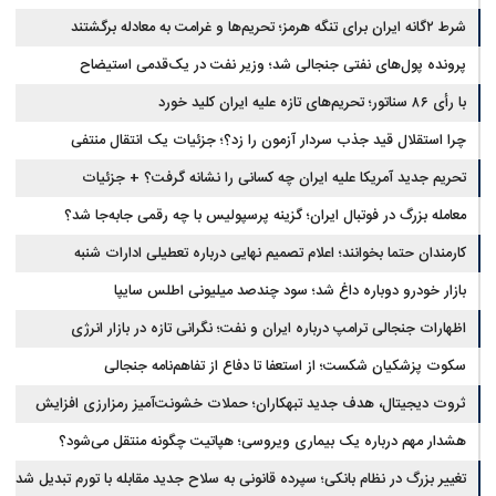
شرط ۲گانه ایران برای تنگه هرمز؛ تحریم‌ها و غرامت به معادله برگشتند
پرونده پول‌های نفتی جنجالی شد؛ وزیر نفت در یک‌قدمی استیضاح
با رأی ۸۶ سناتور؛ تحریم‌های تازه علیه ایران کلید خورد
چرا استقلال قید جذب سردار آزمون را زد؟؛ جزئیات یک انتقال منتفی
تحریم جدید آمریکا علیه ایران چه کسانی را نشانه گرفت؟ + جزئیات
معامله بزرگ در فوتبال ایران؛ گزینه پرسپولیس با چه رقمی جابه‌جا شد؟
کارمندان حتما بخوانند؛ اعلام تصمیم نهایی درباره تعطیلی ادارات شنبه
بازار خودرو دوباره داغ شد؛ سود چندصد میلیونی اطلس سایپا
اظهارات جنجالی ترامپ درباره ایران و نفت؛ نگرانی تازه در بازار انرژی
سکوت پزشکیان شکست؛ از استعفا تا دفاع از تفاهم‌نامه جنجالی
ثروت دیجیتال، هدف جدید تبهکاران؛ حملات خشونت‌آمیز رمزارزی افزایش
یافت
هشدار مهم درباره یک بیماری ویروسی؛ هپاتیت چگونه منتقل می‌شود؟
تغییر بزرگ در نظام بانکی؛ سپرده قانونی به سلاح جدید مقابله با تورم تبدیل شد