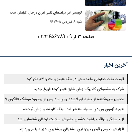
کوبیسی لتر: درآمدهای نفتی ایران در حال افزایش است
شنبه 8 فروردین 1405
صفحه 3 از 9
‹
9
8
7
6
5
4
3
2
1
›
آخرین اخبار
قیمت نفت صعودی ماند؛ تنش در تنگه هرمز برنت را ۸۳ دلار کرد
شوک به مشمولان کالابرگ؛ زمان شارژ تغییر کرد+تاریخ جدید
تصاویر خیره‌کننده از حفره ایجادشده روی ماه پس از برخورد موشک فالکون ۹
نتیجه آزمون ورودی سمپاد منتشر شد؛ لینک کارنامه و زمان ثبت‌نام
از ۷ سالگی مراقب باشید؛ دشمن خاموش سلامت کودکان شناسایی شد
افزایش نجومی قبض برق؛ این مشترکان بیشترین هزینه را می‌پردازند