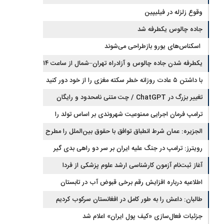
وقوع زلزله در فیلیپین
جاده چالوس یکطرفه شد
اسکناس‌های یورو بازطراحی می‌شوند
یکطرفه شدن جاده چالوس و آزادراه تهران–شمال از ساعت ۱۴
با داشتن ۵ عادت روزانه خطر سکته مغزی را از خود دور کنید
تغییر بزرگ در ChatGPT / چت متنی نامحدود و رایگان
ترامپ فرمان اجرایی ممنوعیت شهروندی بر اساس تولد را
امضا کرد
الجزیره: عمان شرط انطباق توافق با حقوق بین‌الملل را مطرح
کرد و ایران پذیرفت
رویترز: ترامپ در جنگ علیه ایران بر سر دو راهی بدی گیر
افتاده است
آغاز ثبت‌نام‌ آزمون کارشناسی ارشد علوم پزشکی از فردا
اطلاعیه درباره افزایش رقم برخی قبوض آب در تابستان
طالبان: داعش را به طور کامل در افغانستان سرکوب کردیم
جزئیات فعال‌سازی «کیف پول ایران» اعلام شد