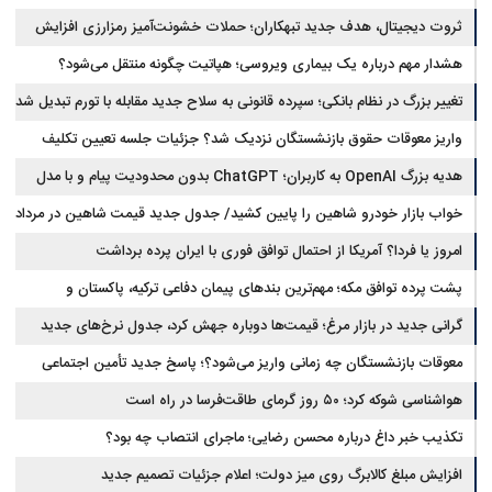
ثروت دیجیتال، هدف جدید تبهکاران؛ حملات خشونت‌آمیز رمزارزی افزایش
یافت
هشدار مهم درباره یک بیماری ویروسی؛ هپاتیت چگونه منتقل می‌شود؟
تغییر بزرگ در نظام بانکی؛ سپرده قانونی به سلاح جدید مقابله با تورم تبدیل شد
واریز معوقات حقوق بازنشستگان نزدیک شد؟ جزئیات جلسه تعیین تکلیف
مطالبات
هدیه بزرگ OpenAI به کاربران؛ ChatGPT بدون محدودیت پیام و با مدل
جدید می‌آید
خواب بازار خودرو شاهین را پایین کشید/ جدول جدید قیمت شاهین در مرداد
امروز یا فردا؟ آمریکا از احتمال توافق فوری با ایران پرده برداشت
پشت پرده توافق مکه؛ مهم‌ترین بندهای پیمان دفاعی ترکیه، پاکستان و
عربستان
گرانی جدید در بازار مرغ؛ قیمت‌ها دوباره جهش کرد، جدول نرخ‌های جدید
معوقات بازنشستگان چه زمانی واریز می‌شود؟؛ پاسخ جدید تأمین اجتماعی
هواشناسی شوکه کرد؛ ۵۰ روز گرمای طاقت‌فرسا در راه است
تکذیب خبر داغ درباره محسن رضایی؛ ماجرای انتصاب چه بود؟
افزایش مبلغ کالابرگ روی میز دولت؛ اعلام جزئیات تصمیم جدید