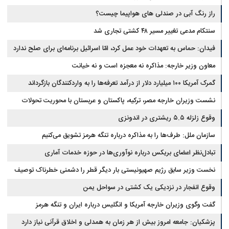
راز رنگ آبی در صندلی های هواپیما چیست؟
سنتکام مدعی تغییر مسیر ۴۸ کشتی تجاری شد
فیدان: حماس به تعهدات خود عمل کرد، امّا اسرائیل برنامه‌ای برای صلح ندارد
معاون وزیر خارجه: مذاکره نه معجزه است و نه خیانت
گمرک آمریکا ۱۰۰ میلیارد دلار از درآمد تعرفه‌ها را به واردکنندگان بازگرداند
نشست وزیران خارجه مصر، ترکیه، پاکستان و عربستان با محوریت تحولات
منطقه
وقوع زلزله ۵.۵ ریشتری در اندونزی
سازمان ملل: طرف‌ها را به مذاکره درباره تنگه هرمز تشویق می‌کنیم
تبادل‌نظر اعضای بریکس درباره نوآوری‌ها در حوزه خدمات آماری
نخست وزیر سابق رژیم صهیونیستی بار دیگر قطر را دشمنی خطرناک توصیف
کرد
وقوع انفجار در نزدیکی یک کشتی در سواحل یمن
گفت وگوی وزیران خارجه آمریکا و انگلیس درباره ایران و تنگه هرمز
پزشکیان: جامعه امروز بیش از هر زمان به همدلی و اخلاق قرآنی نیاز دارد