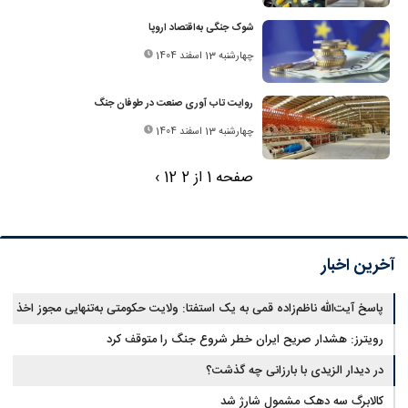
شوک جنگی به‌اقتصاد اروپا
چهارشنبه 13 اسفند 1404
روایت تاب آوری صنعت در طوفان جنگ
چهارشنبه 13 اسفند 1404
صفحه 1 از 2
2
1
›
آخرین اخبار
پاسخ آیت‌الله ناظم‌زاده قمی به یک استفتا: ولایت حکومتی به‌تنهایی مجوز اخذ
وجوهات شرعیه نیست
رویترز: هشدار صریح ایران خطر شروع جنگ را متوقف کرد
در دیدار الزیدی با بارزانی چه گذشت؟
کالابرگ سه دهک مشمول شارژ شد