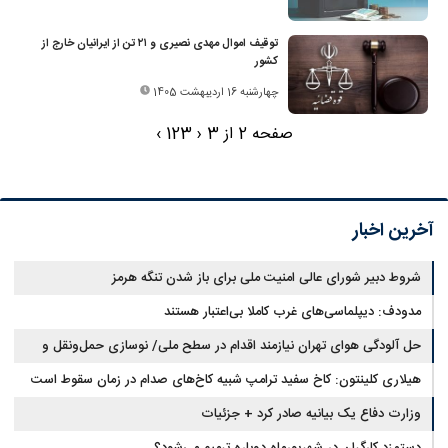
توقیف اموال مهدی نصیری و ۲۱ تن از ایرانیان خارج از
کشور
چهارشنبه 16 اردیبهشت 1405
صفحه 2 از 3
‹
3
2
1
›
آخرین اخبار
شروط دبیر شورای عالی امنیت ملی برای باز شدن تنگه هرمز
مدودف: دیپلماسی‌های غرب کاملا بی‌اعتبار هستند
حل آلودگی هوای تهران نیازمند اقدام در سطح ملی/ نوسازی حمل‌ونقل و
کنترل بارگذاری‌هادراولویت
هیلاری کلینتون: کاخ سفید ترامپ شبیه کاخ‌های صدام در زمان سقوط است
وزارت دفاع یک بیانیه صادر کرد + جزئیات
دستمزد کارگران در شهریورماه دوباره ترمیم می‌شود؟