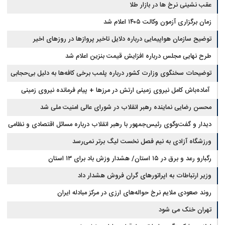
عقب نشینی نرخ ها در بازار طلا
زمان برگزاری آزمون وکالت ۱۴۰۵ اعلام شد
توضیح سازمان هواپیمایی درباره دلایل تاخیر پروازها در روزهای اخیر
طرح نهایی مجلس درباره افزایش قیمت بنزین اعلام شد
توضیحات سخنگوی وزارت کشور درباره پلمب برخی کافه‌ها به دلیل بی‌حجابی
آماده‌باش کامل نیروی زمینی ارتش در مرزها + پیام فرمانده نیروی زمینی
ارتش
محسن رضایی نماینده رهبر انقلاب در شورای عالی امنیت ملی شد
دیدار و گفت‌وگوی رئیس‌جمهور با رهبر انقلاب درباره مسائل اقتصادی و نظامی
کشور
ورزشگاه آزادی به نیم فصل نخست لیگ برتر نمی‌رسد
رگبارو رعد و برق در ۱۵ استان/ هشدار وزش باد برای ۱۳ استان‌
وزیر ارتباطات به اپراتورهای گران فروش هشدار داد
روند صعودی ملایم نرخ حواله‌های ارزی در مرکز مبادله ایران
تهران خنک می شود