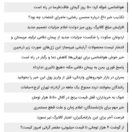
هواشناسی شوکه کرد؛ ۵۰ روز گرمای طاقت‌فرسا در راه است
تکذیب خبر داغ درباره محسن رضایی؛ ماجرای انتصاب چه بود؟
افزایش مبلغ کالابرگ روی میز دولت؛ اعلام جزئیات تصمیم جدید
اردوغان سکوت را شکست؛ جزئیات جدید از پیمان دفاعی ترکیه، عربستان و
پاکستان
انتشار لیست محصولات آرایشی غیرمجاز؛ این ژل‌های صورت زیر ذره‌بین
خبر خوش هواشناسی برای تهرانی‌ها؛ کاهش دما و رگبار در راه است
پاسخ فوری یمن به پیمان دفاعی مکه؛ «هیچ تاثیری ندارد!»
بحران در بازار خودروهای وارداتی؛ قبل از واریز پول این خبر را بخوانید
رانندگان بخوانند؛ تردد ممنوع یک ماهه در آزادراه تهران کرج+ساعات
شوک به خریداران؛ قفل قیمت برنج در کانال ۵۵۰ هزار تومان
خبر مهم برای بازنشستگان؛ اعلام زمان و علت قطع مستمری
فرصت آخر برای این یارانه‌بگیران؛ اعتبار کالابرگ تیر نسوزد
از گوشت ۴ هزار تومانی تا قیمت میلیونی؛ مقصر گرانی امروز کیست؟