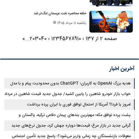
حلقه محاصره نفت عربستان تنگ‌تر شد
یکشنبه 11 مرداد 1405
صفحه 2 از 137
‹
10
9
8
7
6
5
4
3
2
1
›
40
30
20
...
»
آخرین اخبار
هدیه بزرگ OpenAI به کاربران؛ ChatGPT بدون محدودیت پیام و با مدل
جدید می‌آید
خواب بازار خودرو شاهین را پایین کشید/ جدول جدید قیمت شاهین در مرداد
امروز یا فردا؟ آمریکا از احتمال توافق فوری با ایران پرده برداشت
پشت پرده توافق مکه؛ مهم‌ترین بندهای پیمان دفاعی ترکیه، پاکستان و
عربستان
گرانی جدید در بازار مرغ؛ قیمت‌ها دوباره جهش کرد، جدول نرخ‌های جدید
معوقات بازنشستگان چه زمانی واریز می‌شود؟؛ پاسخ جدید تأمین اجتماعی