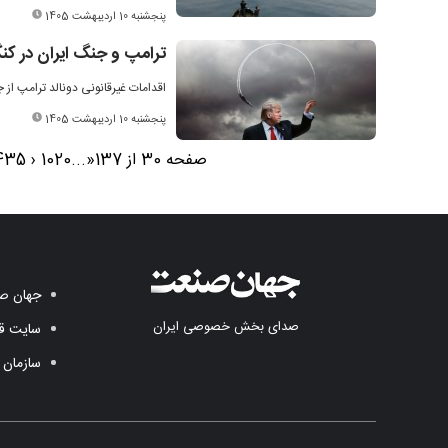
پنجشنبه 10 اردیبهشت 1405
ترامپ و جنگ ایران در کنگ
اقدامات غیرقانونی دونالد ترامپ از ج
پنجشنبه 10 اردیبهشت 1405
صفحه 30 از 137
«
...
20
10
‹
35
4
جهان صن
صدای بخش خصوصی ایران
سایت قد
سازمان 