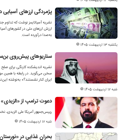
یکشنبه 13 اردیبهشت 1405
پژمردگی ارزهای آسیایی د
به‌صدا درآورده است.
یکشنبه 13 اردیبهشت 1405
‌سناریوهای پیش‌روی بن‌سل
نشریه اندیشکده کارنگی برای صلح بی
سخن می‌گوید. در رابطه با همین مو
ایران کنار نشستند؟» به‌نوشته این‌
شنبه 12 اردیبهشت 1405
دعوت ترامپ از «الزیدی» ب
رییس‌جمهور آمریکا علی الزیدی، نخس
شنبه 12 اردیبهشت 1405
بحران غذایی در «نورستان