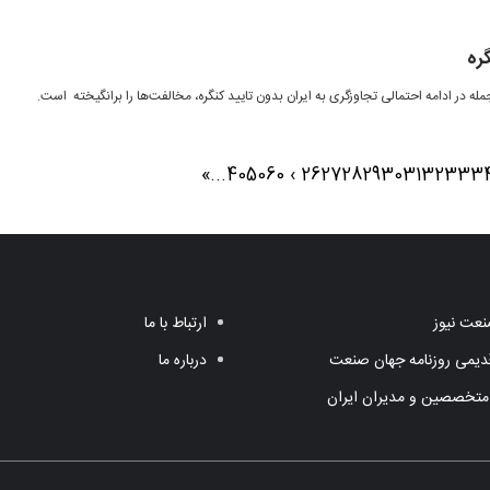
ره
مله در ادامه احتمالی تجاوزگری به ایران بدون تایید کنگره، مخالفت‌ها را برانگیخته است.
»
...
40
50
60
›
26
27
28
29
30
31
32
33
3
عت نیوز
ارتباط با ما
یمی روزنامه جهان صنعت
درباره ما
متخصصین و مدیران ایران