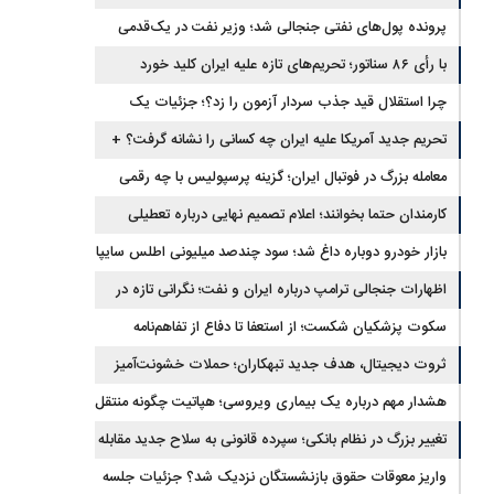
برگشتند
پرونده پول‌های نفتی جنجالی شد؛ وزیر نفت در یک‌قدمی
با رأی ۸۶ سناتور؛ تحریم‌های تازه علیه ایران کلید خورد
استیضاح
چرا استقلال قید جذب سردار آزمون را زد؟؛ جزئیات یک
انتقال منتفی
تحریم جدید آمریکا علیه ایران چه کسانی را نشانه گرفت؟ +
جزئیات
معامله بزرگ در فوتبال ایران؛ گزینه پرسپولیس با چه رقمی
جابه‌جا شد؟
کارمندان حتما بخوانند؛ اعلام تصمیم نهایی درباره تعطیلی
ادارات شنبه
بازار خودرو دوباره داغ شد؛ سود چندصد میلیونی اطلس سایپا
اظهارات جنجالی ترامپ درباره ایران و نفت؛ نگرانی تازه در
بازار انرژی
سکوت پزشکیان شکست؛ از استعفا تا دفاع از تفاهم‌نامه
جنجالی
ثروت دیجیتال، هدف جدید تبهکاران؛ حملات خشونت‌آمیز
رمزارزی افزایش یافت
هشدار مهم درباره یک بیماری ویروسی؛ هپاتیت چگونه منتقل
می‌شود؟
تغییر بزرگ در نظام بانکی؛ سپرده قانونی به سلاح جدید مقابله
با تورم تبدیل شد
واریز معوقات حقوق بازنشستگان نزدیک شد؟ جزئیات جلسه