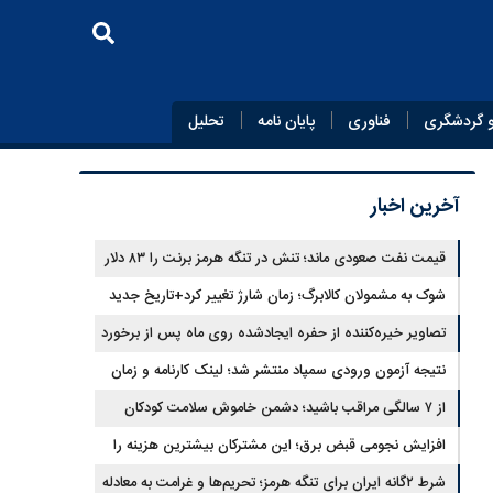
 گردشگری
فناوری
پایان‌ نامه
تحلیل
آخرین اخبار
قیمت نفت صعودی ماند؛ تنش در تنگه هرمز برنت را ۸۳ دلار
کرد
شوک به مشمولان کالابرگ؛ زمان شارژ تغییر کرد+تاریخ جدید
تصاویر خیره‌کننده از حفره ایجادشده روی ماه پس از برخورد
موشک فالکون ۹
نتیجه آزمون ورودی سمپاد منتشر شد؛ لینک کارنامه و زمان
ثبت‌نام
از ۷ سالگی مراقب باشید؛ دشمن خاموش سلامت کودکان
شناسایی شد
افزایش نجومی قبض برق؛ این مشترکان بیشترین هزینه را
می‌پردازند
شرط ۲گانه ایران برای تنگه هرمز؛ تحریم‌ها و غرامت به معادله