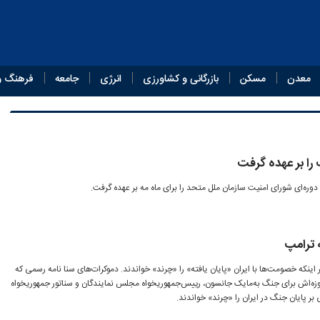
معدن
مسکن
بازرگانی و کشاورزی
انرژی
جامعه
فرهنگ و
را بر عهده گرفت
ره‌ای شورای امنیت سازمان ملل متحد را برای ماه مه بر عهده گرفت.
 ترامپ
 اینکه خصومت‌ها با ایران «پایان یافته» را «چرند» خواندند. دموکرات‌های سنا نامه‌ رسمی که
امپ روز جمعه در پایان مهلت 60‌روزه‌اش برای جنگ به‌مایک جانسون، رییس‌جمهوریخواه مجلس نمایندگان و سناتور جمهوریخواه
 پایان جنگ در ایران را «چرند» خواندند.