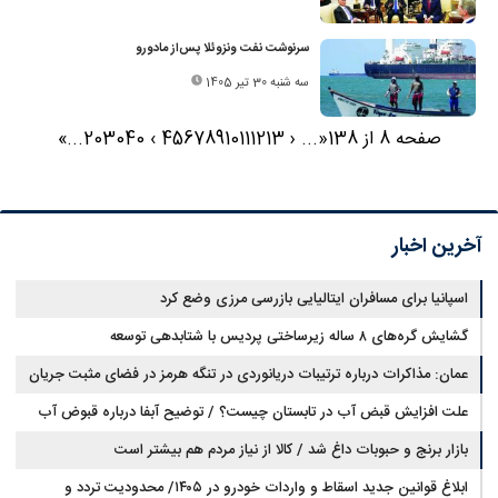
سرنوشت نفت ونزوئلا پس‌از مادورو
سه شنبه 30 تیر 1405
صفحه 8 از 138
«
...
‹
13
12
11
10
9
8
7
6
5
4
›
40
30
20
...
»
آخرین اخبار
اسپانیا برای مسافران ایتالیایی بازرسی مرزی وضع کرد
گشایش گره‌های ۸ ساله زیرساختی پردیس با شتابدهی توسعه
عمان: مذاکرات درباره ترتیبات دریانوردی در تنگه هرمز در فضای مثبت جریان
دارد
علت افزایش قبض آب در تابستان چیست؟ / توضیح آبفا درباره قبوض آب
بازار برنج و حبوبات داغ شد / کالا از نیاز مردم هم بیشتر است
ابلاغ قوانین جدید اسقاط و واردات خودرو در ۱۴۰۵/ محدودیت تردد و