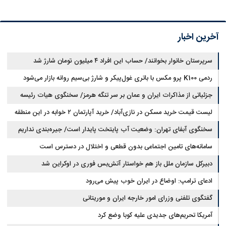
آخرین اخبار
سرپرستان خانوار بخوانند/ حساب این افراد ۴ میلیون تومان شارژ شد
ردمی K100 پرو مکس با باتری غول‌پیکر و شارژ بی‌سیم روانه بازار می‌شود
جزئیاتی از مذاکرات ایران و عمان بر سر تنگه هرمز/ سخنگوی هیات رئیسه
لیست قیمت خرید مسکن در نازی‌آباد/ خرید آپارتمان ۲ خوابه در این منطقه
مجلس: بیانیه‌ای شامل تصحیح مسیر تردد دریایی در تنگه، در آستانه نهایی شدن
است
چقدر سرمایه نیاز دارد؟ + جدول مردادماه ۱۴۰۵
سخنگوی آبفای تهران: وضعیت آب پایتخت پایدار است/ جیره‌بندی نداریم
سامانه‌های تامین اجتماعی بدون قطعی و اختلال در دسترس است
دبیرکل سازمان ملل باز هم خواستار آتش‌بس فوری در اوکراین شد
ادعای ترامپ: اوضاع در ایران خوب پیش می‌رود
گفتگوی تلفنی وزرای امور خارجه ایران و موریتانی
آمریکا تحریم‌های جدیدی علیه کوبا وضع کرد