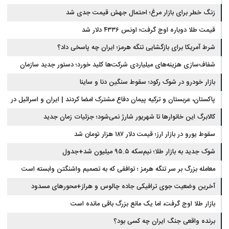
زنگ خطر برای بازار مرغ؛ احتمال جهش قیمت جدی شد
قیمت طلا دوباره اوج گرفت؛ اونس ۴۳۳۶ دلار شد
شرط آمریکا برای بازگشایی تنگه هرمز؛ ایران چه پاسخی داد؟
شفاف‌سازی هزینه‌های میلیاردی شرکت‌ها کلید خورد؛ دستور جدید سازمان
بورس
بازار خودرو در شوک رکود؛ سقوط سنگین دنا و ساینا
پاکستان، عربستان و ترکیه پیمان دفاع مشترک امضا کردند | ایران و اسرائیل در
سایه پیمان جدید منطقه‌ای
کالابرگ این خانوارها تا شهریور شارژ نمی‌شود؛ جزئیات زمان جدید
سقوط یورو در بازار ارز؛ قیمت دلار ۱۸۷ هزار تومان شد
شوک جدید به بازار طلا؛ نیم‌سکه ۹۵.۵ میلیون شد+جدول
معامله بزرگ بر سر تنگه هرمز ؛ توافقی که به تصمیم واشنگتن وابسته است
آخرین وضعیت جوی ترافیکی جاده چالوس و هراز+محورهای مسدود
بازار طلا اوج گرفت، اما یک مانع بزرگ باقی مانده است
برنده واقعی جنگ ایران چه کسی بود؟