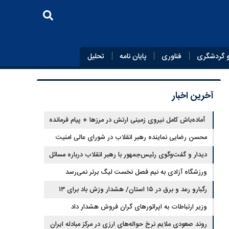
 گردشگری
فناوری
پایان‌ نامه
تحلیل
آخرین اخبار
آماده‌باش کامل نیروی زمینی ارتش در مرزها + پیام فرمانده
نیروی زمینی ارتش
محسن رضایی نماینده رهبر انقلاب در شورای عالی امنیت
ملی شد
دیدار و گفت‌وگوی رئیس‌جمهور با رهبر انقلاب درباره مسائل
اقتصادی و نظامی کشور
ورزشگاه آزادی به نیم فصل نخست لیگ برتر نمی‌رسد
رگبارو رعد و برق در ۱۵ استان/ هشدار وزش باد برای ۱۳
استان‌
وزیر ارتباطات به اپراتورهای گران فروش هشدار داد
روند صعودی ملایم نرخ حواله‌های ارزی در مرکز مبادله ایران