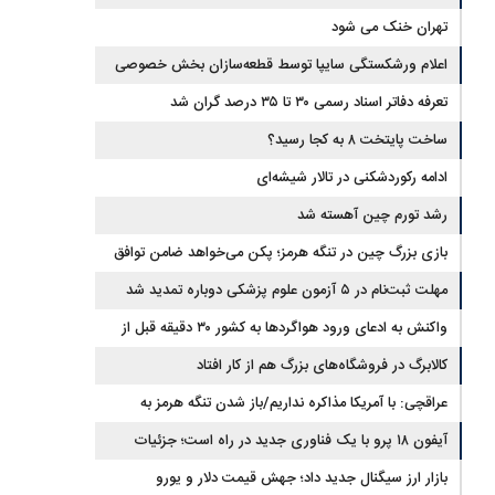
تهران خنک می شود
اعلام ورشکستگی سایپا توسط قطعه‌سازان بخش خصوصی
تعرفه دفاتر اسناد رسمی ۳۰ تا ۳۵ درصد گران شد
ساخت پایتخت ۸ به کجا رسید؟
ادامه رکوردشکنی در تالار شیشه‌ای
رشد تورم چین آهسته شد
بازی بزرگ چین در تنگه هرمز؛ پکن می‌خواهد ضامن توافق
ایران و آمریکا شود
مهلت ثبت‌نام در ۵ آزمون علوم پزشکی دوباره تمدید شد
واکنش به ادعای ورود هواگردها به کشور ۳۰ دقیقه قبل از
حمله به بیت رهبری
کالابرگ در فروشگاه‌های بزرگ هم از کار افتاد
عراقچی: با آمریکا مذاکره نداریم/باز شدن تنگه هرمز به
شرایطی غیر از تفاهم با عمان مرتبط است
آیفون ۱۸ پرو با یک فناوری جدید در راه است؛ جزئیات
گوشی جنجالی اپل
بازار ارز سیگنال جدید داد؛ جهش قیمت دلار و یورو