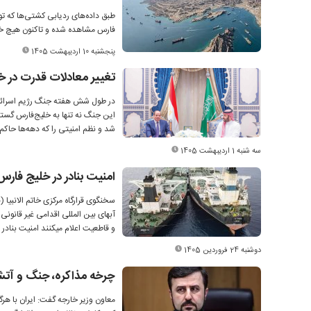
طبق داده‌های ردیابی کشتی‌ها که ت
فارس مشاهده شده و تاکنون هیچ خ
پنجشنبه 10 اردیبهشت 1405
تغییر معادلات قدرت در 
در طول شش هفته جنگ رژیم اسرائیل 
این جنگ نه تنها به خلیج‌فارس گسترش
شد و نظم امنیتی را که دهه‌ها حاکم 
سه شنبه 1 اردیبهشت 1405
امنیت بنادر در خلیج فار
سخنگوی قرارگاه مرکزی خاتم الانبیا 
آبهای بین المللی اقدامی غیر قانو
و قاطعیت اعلام میکنند امنیت بنادر
دوشنبه 24 فروردین 1405
چرخه مذاکره، جنگ و آتش‌
معاون وزیر خارجه گفت: ایران با هر