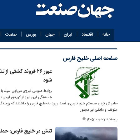
خانه
اقتصاد
ایران
جهان
بورس
صنعت
صفحه اصلی
خلیج فارس
عبور ۲۶ فروند کشتی 
شود
هماهنگی این نیرو از کریدور ایمن 
خاموش کردن سیستم های ناوبری، قصد ورود به خلیج فارس را داشتند که رزمندگان ن
متوقف و مابقی نیز مجبور
پنجشنبه 7 خرداد 1405
تنش در خلیج فارس؛ حمله