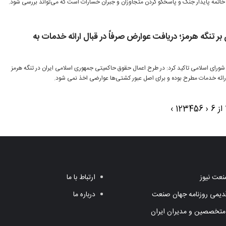
 خاتمه پایدار جنگ و پاسخگو کردن متجاوزان و جبران خسارات است که می‌تواند بررسی شود.
ر تنگه هرمز؛ دریافت عوارض صرفاً در قبال ارائه خدمات به
نایب رئیس کمیسیون عمران مجلس شورای اسلامی تاکید کرد: در طرح اعمال حقوق حاکمیتی جمهوری اسلامی ایران در ‎تنگه هرمز
رائه خدمات مطرح بوده و برای اصل عبور کشتی‌ها عوارضی اخذ نمی شود.
›
1
2
3
4
5
6
‹
عت نیوز
ارتباط با ما
یمی روزنامه جهان صنعت
درباره ما
متخصصین و مدیران ایران