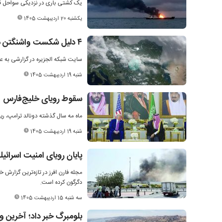
یک کشتی باری در نزدیکی سواحل قطر
یکشنبه 20 اردیبهشت 1405
۴ دلیل شکست واشنگتن مقابل تهران؛ ایران پیشرفته‌تر از تصورات آمریکا است
سایت شبکه الجزیره در گزارشی به عو
شنبه 19 اردیبهشت 1405
سقوط رویای خلیج‌فارس
ماه مه سال گذشته دونالد ترامپ، ریی
شنبه 19 اردیبهشت 1405
پایان رویای امنیت اسرائیل
مجله فارن افرز در تازه‌ترین گزارش 
دگرگون کرده است.
سه شنبه 15 اردیبهشت 1405
بلومبرگ خبر داد؛ آخرین 