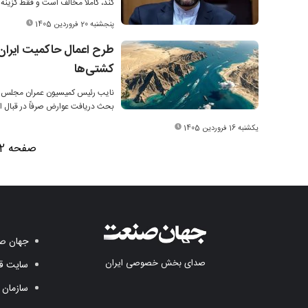
کند، کاملا مخالف است و فقط گزینه
پنجشنبه 20 فروردین 1405
طرح اعمال حاکمیت ایران ب
کشتی‌ها
بحث دریافت عوارض صرفاً در قبال ا
یکشنبه 16 فروردین 1405
صفحه 2 از 6
جهان صن
صدای بخش خصوصی ایران
سایت قد
سازمان 