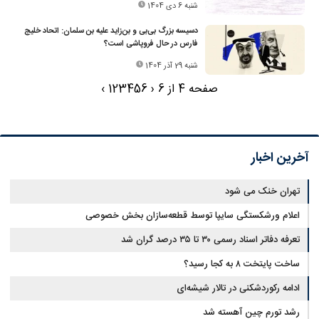
شنبه 6 دی 1404
دسیسه بزرگ بی‌بی و بن‌زاید علیه بن سلمان: اتحاد خلیج
فارس در حال فروپاشی است؟
شنبه 29 آذر 1404
صفحه 4 از 6
‹
6
5
4
3
2
1
›
آخرین اخبار
تهران خنک می شود
اعلام ورشکستگی سایپا توسط قطعه‌سازان بخش خصوصی
تعرفه دفاتر اسناد رسمی ۳۰ تا ۳۵ درصد گران شد
ساخت پایتخت ۸ به کجا رسید؟
ادامه رکوردشکنی در تالار شیشه‌ای
رشد تورم چین آهسته شد