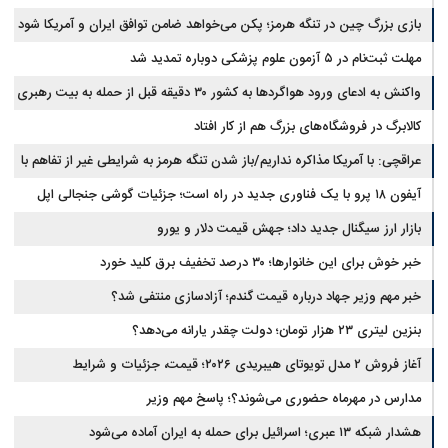
بازی بزرگ چین در تنگه هرمز؛ پکن می‌خواهد ضامن توافق ایران و آمریکا شود
مهلت ثبت‌نام در ۵ آزمون علوم پزشکی دوباره تمدید شد
واکنش به ادعای ورود هواگردها به کشور ۳۰ دقیقه قبل از حمله به بیت رهبری
کالابرگ در فروشگاه‌های بزرگ هم از کار افتاد
عراقچی: با آمریکا مذاکره نداریم/باز شدن تنگه هرمز به شرایطی غیر از تفاهم با
آیفون ۱۸ پرو با یک فناوری جدید در راه است؛ جزئیات گوشی جنجالی اپل
عمان مرتبط است
بازار ارز سیگنال جدید داد؛ جهش قیمت دلار و یورو
خبر خوش برای این خانوارها؛ ۳۰ درصد تخفیف برق کلید خورد
خبر مهم وزیر جهاد درباره قیمت گندم؛ آزادسازی منتفی شد؟
بنزین لیتری ۲۳ هزار تومان؛ دولت چقدر یارانه می‌دهد؟
آغاز فروش ۲ مدل تویوتای هیبریدی ۲۰۲۶؛ قیمت، جزئیات و شرایط
مدارس در مهرماه حضوری می‌شوند؟؛ پاسخ مهم وزیر
هشدار شبکه ۱۳ عبری؛ اسرائیل برای حمله به ایران آماده می‌شود