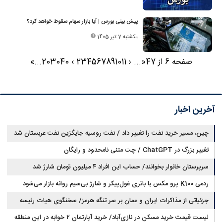
پیش بینی بورس | آیا بازار سهام سقوط خواهد کرد؟
یکشنبه 7 تیر 1405
صفحه 6 از 47
«
...
‹
11
10
9
8
7
6
5
4
3
2
›
40
30
20
...
»
آخرین اخبار
چین، مسیر خرید نفت را تغییر داد / نفت روسیه جایگزین نفت عربستان شد
تغییر بزرگ در ChatGPT / چت متنی نامحدود و رایگان
سرپرستان خانوار بخوانند/ حساب این افراد ۴ میلیون تومان شارژ شد
ردمی K100 پرو مکس با باتری غول‌پیکر و شارژ بی‌سیم روانه بازار می‌شود
جزئیاتی از مذاکرات ایران و عمان بر سر تنگه هرمز/ سخنگوی هیات رئیسه
لیست قیمت خرید مسکن در نازی‌آباد/ خرید آپارتمان ۲ خوابه در این منطقه
مجلس: بیانیه‌ای شامل تصحیح مسیر تردد دریایی در تنگه، در آستانه نهایی شدن