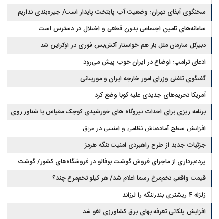
است
چقدر سرمایه نیاز دارد؟ + جدول مردادماه ۱۴۰۵
سخنگوی آبفای تهران: وضعیت آب پایتخت پایدار است/ جیره‌بندی نداریم
سامانه‌های تامین اجتماعی بدون قطعی و اختلال در دسترس است
دبیرکل سازمان ملل باز هم خواستار آتش‌بس فوری در اوکراین شد
ادعای ترامپ: اوضاع در ایران خوب پیش می‌رود
گفتگوی تلفنی وزرای امور خارجه ایران و موریتانی
آمریکا تحریم‌های جدیدی علیه کوبا وضع کرد
برنامه ریزی برای احداث نیروگاه های خورشیدی کوچک مقیاس یا شناور روی
آب در مازندران
افزایش سطح آماده‌باش نظامی و امنیتی در عراق
جزئیات جدید از طرح راهبردی امنیت تنگه هرمز
پرده‌برداری از ماجرای فروش گوشت بوفالو در فروشگاه‌های کشور/ گوشت
قیمت واقعی تخم‌مرغ رسما اعلام شد/ هر کیلو تخم‌مرغ چند؟
بوفالو از کجا وارد می‌شود؟/ هر کیلو بوفالو با چه قیمتی به فروش می‌رود؟
زلزله ۴ ریشتری بندرلنگه را لرزاند
افزایش پلکانی تعرفه بهای برق کشاورزی لغو شد