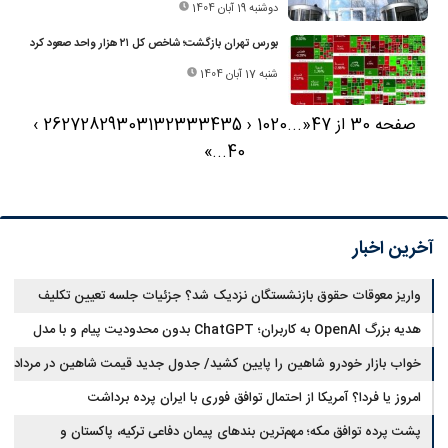
دوشنبه 19 آبان 1404
بورس تهران بازگشت؛ شاخص کل ۲۱ هزار واحد صعود کرد
شنبه 17 آبان 1404
صفحه 30 از 47
«
...
20
10
‹
35
34
33
32
31
30
29
28
27
26
›
»
...
40
آخرین اخبار
واریز معوقات حقوق بازنشستگان نزدیک شد؟ جزئیات جلسه تعیین تکلیف
مطالبات
هدیه بزرگ OpenAI به کاربران؛ ChatGPT بدون محدودیت پیام و با مدل
جدید می‌آید
خواب بازار خودرو شاهین را پایین کشید/ جدول جدید قیمت شاهین در مرداد
امروز یا فردا؟ آمریکا از احتمال توافق فوری با ایران پرده برداشت
پشت پرده توافق مکه؛ مهم‌ترین بندهای پیمان دفاعی ترکیه، پاکستان و