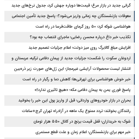
عربستان
گرانی جدید در بازار مرغ؛ قیمت‌ها دوباره جهش کرد، جدول نرخ‌های جدید
معوقات بازنشستگان چه زمانی واریز می‌شود؟؛ پاسخ جدید تأمین اجتماعی
هواشناسی شوکه کرد؛ ۵۰ روز گرمای طاقت‌فرسا در راه است
تکذیب خبر داغ درباره محسن رضایی؛ ماجرای انتصاب چه بود؟
افزایش مبلغ کالابرگ روی میز دولت؛ اعلام جزئیات تصمیم جدید
اردوغان سکوت را شکست؛ جزئیات جدید از پیمان دفاعی ترکیه، عربستان و
پاکستان
انتشار لیست محصولات آرایشی غیرمجاز؛ این ژل‌های صورت زیر ذره‌بین
خبر خوش هواشناسی برای تهرانی‌ها؛ کاهش دما و رگبار در راه است
پاسخ فوری یمن به پیمان دفاعی مکه؛ «هیچ تاثیری ندارد!»
بحران در بازار خودروهای وارداتی؛ قبل از واریز پول این خبر را بخوانید
رانندگان بخوانند؛ تردد ممنوع یک ماهه در آزادراه تهران کرج+ساعات
شوک به خریداران؛ قفل قیمت برنج در کانال ۵۵۰ هزار تومان
خبر مهم برای بازنشستگان؛ اعلام زمان و علت قطع مستمری