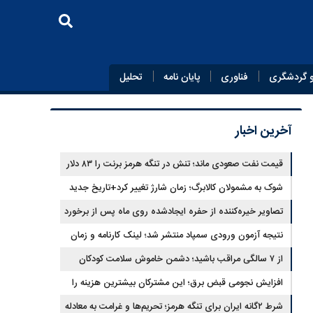
 گردشگری
فناوری
پایان‌ نامه
تحلیل
آخرین اخبار
قیمت نفت صعودی ماند؛ تنش در تنگه هرمز برنت را ۸۳ دلار
کرد
شوک به مشمولان کالابرگ؛ زمان شارژ تغییر کرد+تاریخ جدید
تصاویر خیره‌کننده از حفره ایجادشده روی ماه پس از برخورد
موشک فالکون ۹
نتیجه آزمون ورودی سمپاد منتشر شد؛ لینک کارنامه و زمان
ثبت‌نام
از ۷ سالگی مراقب باشید؛ دشمن خاموش سلامت کودکان
شناسایی شد
افزایش نجومی قبض برق؛ این مشترکان بیشترین هزینه را
می‌پردازند
شرط ۲گانه ایران برای تنگه هرمز؛ تحریم‌ها و غرامت به معادله