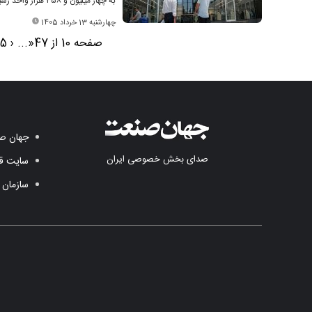
به چهار میلیون و ۳۵۸ هزار واحد رسید.
چهارشنبه 13 خرداد 1405
صفحه 10 از 47
«
...
‹
15
جهان صن
صدای بخش خصوصی ایران
سایت قد
سازمان 