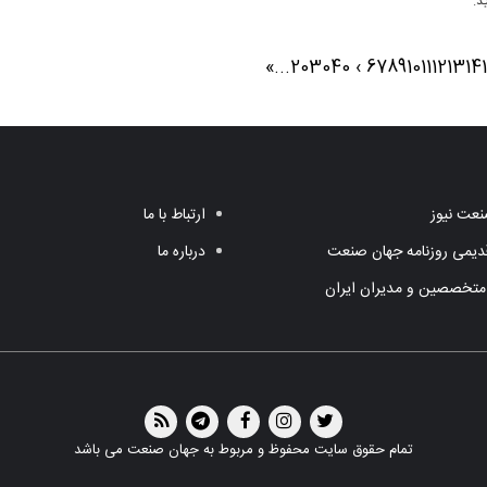
»
...
20
30
40
›
6
7
8
9
10
11
12
13
14
عت نیوز
ارتباط با ما
یمی روزنامه جهان صنعت
درباره ما
متخصصین و مدیران ایران
تمام حقوق سایت محفوظ و مربوط به جهان صنعت می باشد