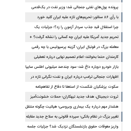
برگشتند
پرونده پول‌های نفتی جنجالی شد؛ وزیر نفت در یک‌قدمی
با رأی ۸۶ سناتور؛ تحریم‌های تازه علیه ایران کلید خورد
استیضاح
چرا استقلال قید جذب سردار آزمون را زد؟؛ جزئیات یک
انتقال منتفی
تحریم جدید آمریکا علیه ایران چه کسانی را نشانه گرفت؟ +
جزئیات
معامله بزرگ در فوتبال ایران؛ گزینه پرسپولیس با چه رقمی
جابه‌جا شد؟
کارمندان حتما بخوانند؛ اعلام تصمیم نهایی درباره تعطیلی
ادارات شنبه
بازار خودرو دوباره داغ شد؛ سود چندصد میلیونی اطلس سایپا
اظهارات جنجالی ترامپ درباره ایران و نفت؛ نگرانی تازه در
بازار انرژی
سکوت پزشکیان شکست؛ از استعفا تا دفاع از تفاهم‌نامه
جنجالی
ثروت دیجیتال، هدف جدید تبهکاران؛ حملات خشونت‌آمیز
رمزارزی افزایش یافت
هشدار مهم درباره یک بیماری ویروسی؛ هپاتیت چگونه منتقل
می‌شود؟
تغییر بزرگ در نظام بانکی؛ سپرده قانونی به سلاح جدید مقابله
با تورم تبدیل شد
واریز معوقات حقوق بازنشستگان نزدیک شد؟ جزئیات جلسه