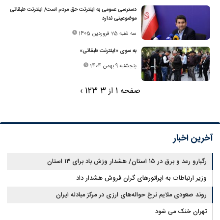
دسترسی عمومی به اینترنت حق مردم است/ اینترنت طبقاتی
موضوعیتی ندارد
سه شنبه 25 فروردین 1405
به سوی «اینترنت طبقاتی»
پنجشنبه 9 بهمن 1404
صفحه 1 از 3
3
2
1
›
آخرین اخبار
رگبارو رعد و برق در ۱۵ استان/ هشدار وزش باد برای ۱۳ استان‌
وزیر ارتباطات به اپراتورهای گران فروش هشدار داد
روند صعودی ملایم نرخ حواله‌های ارزی در مرکز مبادله ایران
تهران خنک می شود