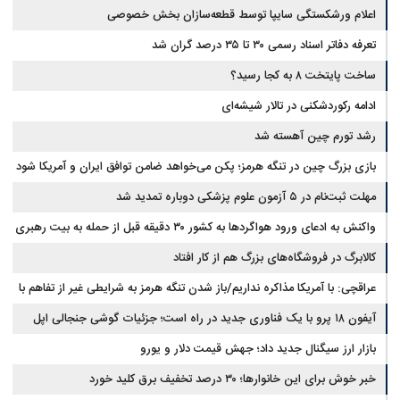
اعلام ورشکستگی سایپا توسط قطعه‌سازان بخش خصوصی
تعرفه دفاتر اسناد رسمی ۳۰ تا ۳۵ درصد گران شد
ساخت پایتخت ۸ به کجا رسید؟
ادامه رکوردشکنی در تالار شیشه‌ای
رشد تورم چین آهسته شد
بازی بزرگ چین در تنگه هرمز؛ پکن می‌خواهد ضامن توافق ایران و آمریکا شود
مهلت ثبت‌نام در ۵ آزمون علوم پزشکی دوباره تمدید شد
واکنش به ادعای ورود هواگردها به کشور ۳۰ دقیقه قبل از حمله به بیت رهبری
کالابرگ در فروشگاه‌های بزرگ هم از کار افتاد
عراقچی: با آمریکا مذاکره نداریم/باز شدن تنگه هرمز به شرایطی غیر از تفاهم با
آیفون ۱۸ پرو با یک فناوری جدید در راه است؛ جزئیات گوشی جنجالی اپل
عمان مرتبط است
بازار ارز سیگنال جدید داد؛ جهش قیمت دلار و یورو
خبر خوش برای این خانوارها؛ ۳۰ درصد تخفیف برق کلید خورد