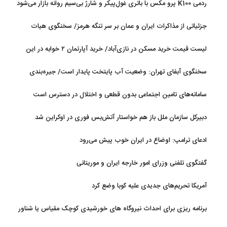
ردمی K100 پرو مکس با باتری غول‌پیکر و شارژ بی‌سیم روانه بازار می‌شود
جزئیاتی از مذاکرات ایران و عمان بر سر تنگه هرمز/ سخنگوی هیات
رئیسه مجلس: بیانیه‌ای شامل تصحیح مسیر تردد دریایی در تنگه، در
لیست قیمت خرید مسکن در نازی‌آباد/ خرید آپارتمان ۲ خوابه در این
آستانه نهایی شدن است
منطقه چقدر سرمایه نیاز دارد؟ + جدول مردادماه ۱۴۰۵
سخنگوی آبفای تهران: وضعیت آب پایتخت پایدار است/ جیره‌بندی
نداریم
سامانه‌های تامین اجتماعی بدون قطعی و اختلال در دسترس است
دبیرکل سازمان ملل باز هم خواستار آتش‌بس فوری در اوکراین شد
ادعای ترامپ: اوضاع در ایران خوب پیش می‌رود
گفتگوی تلفنی وزرای امور خارجه ایران و موریتانی
آمریکا تحریم‌های جدیدی علیه کوبا وضع کرد
برنامه ریزی برای احداث نیروگاه های خورشیدی کوچک مقیاس یا شناور
روی آب در مازندران