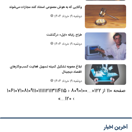
وکلایی که به هوش مصنوعی استناد کنند مجازات می‌شوند
دوشنبه 19 خرداد 1404
طراح رایانه «اپل» درگذشت
دوشنبه 19 خرداد 1404
ابلاغ مصوبه تشکیل کمیته تسهیل فعالیت کسب‌وکارهای
اقتصاد دیجیتال
دوشنبه 19 خرداد 1404
صفحه 110 از 122
«
...
100
90
80
‹
115
114
113
112
111
110
109
108
107
106
»
...
120
›
آخرین اخبار