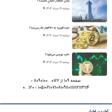
پایان انحصار «ایلان ماسک»؟
دوشنبه 19 خرداد 1404
«بیت‌کوین» به ۲۵۰‌هزار دلار می‌رسد؟
دوشنبه 19 خرداد 1404
«تتر» بورسی می‌شود؟
دوشنبه 19 خرداد 1404
صفحه 109 از 122
«
...
100
90
80
‹
»
...
120
›
105
106
107
108
109
110
111
112
113
114
آخرین اخبار