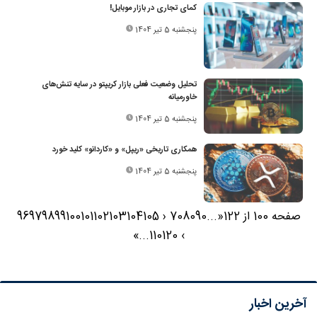
کمای تجاری در بازار موبایل!
پنجشنبه 5 تیر 1404
تحلیل وضعیت فعلی بازار کریپتو در سایه تنش‌های
خاورمیانه
پنجشنبه 5 تیر 1404
همکاری تاریخی «ریپل» و «کاردانو» کلید خورد
پنجشنبه 5 تیر 1404
صفحه 100 از 122
«
...
90
80
70
‹
105
104
103
102
101
100
99
98
97
96
»
...
110
120
›
آخرین اخبار