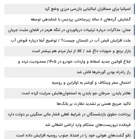
اسپانیا برای مسافران ایتالیایی بازرسی مرزی وضع کرد
گشایش گره‌های ۸ ساله زیرساختی پردیس با شتابدهی توسعه
عمان: مذاکرات درباره ترتیبات دریانوردی در تنگه هرمز در فضای مثبت جریان
دارد
علت افزایش قبض آب در تابستان چیست؟ / توضیح آبفا درباره قبوض آب
بازار برنج و حبوبات داغ شد / کالا از نیاز مردم هم بیشتر است
ابلاغ قوانین جدید اسقاط و واردات خودرو در ۱۴۰۵/ محدودیت تردد و
سوخت‌رسانی به فرسوده‌ها
راز راه‌راه بودن گورخرها فاش شد
احتمال سفر ویتکاف و کوشنر به اوکراین و روسیه
هانتر بایدن: سرطان جو بایدن به استخوان‌هایش سرایت کرده است
تاکید صریح همتی بر تشدید نظارت بر بانک‌ها
پرداخت حقوق بازنشستگان در شرایط فعلی فشار مالی سنگینی بر دولت دارد
فرمانده تروریست‌های سنتکام وارد اراضی اشغالی شد
ناتو گشت‌های هوایی خود را در امتداد جنوب روسیه افزایش داده است