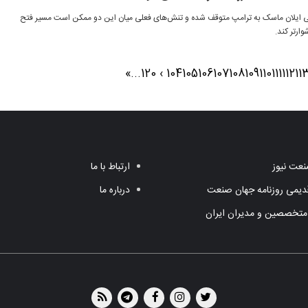
کی ایلان ماسک به ترامپ متوقف شده و تنش‌های فعلی میان این دو ممکن است مسیر فتح
ارتر کند.
»
...
120
›
104
105
106
107
108
109
110
111
112
11
عت نیوز
ارتباط با ما
یمی روزنامه جهان صنعت
درباره ما
متخصصین و مدیران ایران