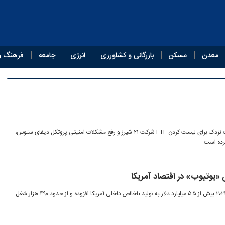
معدن
مسکن
بازرگانی و کشاورزی
انرژی
جامعه
فرهنگ و
قیمت رمزارز سویی با ثبت درخواست نزدک برای لیست کردن ETF شرکت ۲۱ شیرز و رفع مشکلات امنیتی پروتکل دیفای ستوس،
رده است.
اکوسیستم خلاقانه یوتیوب در سال ۲۰۲۴ بیش از ۵۵ میلیارد دلار به تولید ناخالص داخلی آمریکا افزوده و از حدود ۴۹۰ هزار شغل