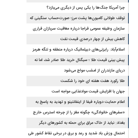
نظامی و تحریم‌ها در فروپاشی شبکه منطقه‌ای ایران
چرا آمریکا جنگ‌ها را یکی پس از دیگری می‌بازد؟
توقف طولانی کامیون‌ها پشت مرز؛ صورت‌حساب سنگینی که
به اقتصاد می‌رسد
سازمان وظیفه عمومی فراجا درباره معافیت سربازان فراری
اطلاعیه داد
کاهش بیش از چهار درصدی قیمت نفت
اسلام‌آباد: رایزنی‌های دیپلماتیک درباره منطقه و تنگه هرمز
ادامه دارد
پیش بینی قیمت طلا ؛ سیگنال خرید طلا صادر شد، اما نه
برای رکورد جدید
دریای مازندران از امشب مواج می‌شود
طلا رکورد هفت هفته ای خود را شکست
جهان با افزایش قیمت موادغذایی مواجه است
اعلام حمایت دوباره فیفا از اینفانتینو و تهدید به پاسخ به
توهین‌ها
«سفرهای خانوادگی» چگونه مغز را از چرخه استرس خارج
می‌کند؟
بغداد: نباید از خاک عراق برای حمله به کشورهای دیگر
استفاده کرد
احتمال وزش باد شدید و رعد و برق در برخی نقاط کشور طی