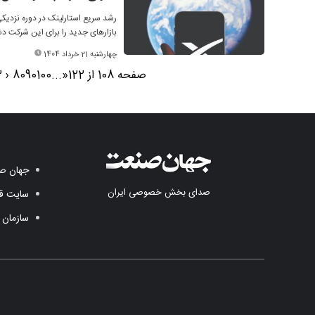
رشد سریع استارلینک در دوره نزدی
بازارهای جدید را برای این شرکت دشو
چهارشنبه 21 خرداد 1404
صفحه 108 از 122
«
...
100
90
80
‹
3
جهان صن
صدای بخش خصوصی ایران
سایت قد
سازمان 