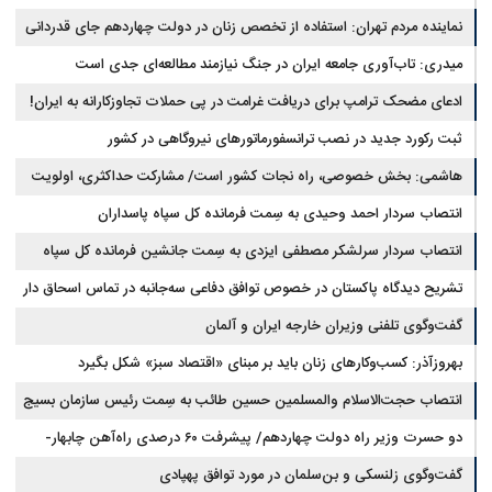
عبور خواهیم کرد
نماینده مردم تهران: استفاده از تخصص زنان در دولت چهاردهم جای قدردانی
دارد
میدری: تاب‌آوری جامعه ایران در جنگ نیازمند مطالعه‌ای جدی است
ادعای مضحک ترامپ برای دریافت غرامت در پی حملات تجاوزکارانه به ایران!
ثبت رکورد جدید در نصب ترانسفورماتورهای نیروگاهی در کشور
هاشمی: بخش خصوصی، راه نجات کشور است/ مشارکت حداکثری، اولویت
ستاد ساماندهی فضای مجازی
انتصاب سردار احمد وحیدی به سِمت فرمانده کل سپاه پاسداران
انتصاب سردار سرلشکر مصطفی ایزدی به سِمت جانشین فرمانده کل سپاه
پاسداران
تشریح دیدگاه پاکستان در خصوص توافق دفاعی سه‌جانبه در تماس اسحاق دار
با عراقچی
گفت‌وگوی تلفنی وزیران خارجه ایران و آلمان
بهروزآذر: کسب‌وکارهای زنان باید بر مبنای «اقتصاد سبز» شکل بگیرد
انتصاب حجت‌الاسلام ‌والمسلمین حسین طائب به سِمت رئیس سازمان بسیج
مستضعفین سپاه پاسداران
دو حسرت وزیر راه دولت چهاردهم/ پیشرفت ۶۰ درصدی راه‌آهن چابهار-
زاهدان
گفت‌وگوی زلنسکی و بن‌سلمان در مورد توافق پهپادی