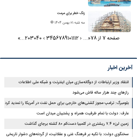
زنگ خطر برای مرمت
سه شنبه 21 بهمن 1404
صفحه 7 از 78
«
...
‹
12
11
10
9
8
7
6
5
4
3
›
40
30
20
...
»
آخرین اخبار
انتقاد وزیر ارتباطات از دوگانه‌سازی میان اینترنت و شبکه ملی اطلاعات
رازهای چند هزار ساله فاش می‌شود
بلومبرگ: ترامپ مجوز کشتی‌های خارجی برای حمل نفت در آمریکا را تمدید کرد
عارف: دولت با تمام ظرفیت همراه و پشتیبان میدان است
زمین لرزه ۷.۴ ریشتری در کلمبیا دست‌کم ۸۰ کشته برجای گذاشت
سخنگوی دولت: با تکیه بر فرهنگ غنی و عقلانیت، از گردنه‌های دشوار تاریخی