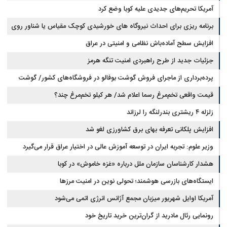
آمریکا تحریم‌های جدیدی علیه کوبا وضع کرد
برنامه ریزی برای احداث نیروگاه های خورشیدی کوچک مقیاس یا شناور روی
آب در مازندران
افزایش سطح آماده‌باش نظامی و امنیتی در عراق
جزئیات جدید از طرح راهبردی امنیت تنگه هرمز
پرده‌برداری از ماجرای فروش گوشت بوفالو در فروشگاه‌های کشور/ گوشت
قیمت واقعی تخم‌مرغ رسما اعلام شد/ هر کیلو تخم‌مرغ چند؟
بوفالو از کجا وارد می‌شود؟/ هر کیلو بوفالو با چه قیمتی به فروش می‌رود؟
زلزله ۴ ریشتری بندرلنگه را لرزاند
افزایش پلکانی تعرفه بهای برق کشاورزی لغو شد
وزیر علوم: تجربه ایران در توسعه آموزش عالی در اختیار عراق قرار می‌گیرد
هشدار کارشناسان سازمان ملل درباره «غزه‌ خاموش» در کوبا
ایستگاه‌های بازرسی هوشمند؛ تحولی نوین در امنیت مرزها
آمریکا اوایل شهریور میزبان مجمع آژانس انرژی اتمی می‌شود
رونمایی رئال مادرید از گران‌ترین خرید تاریخ خود