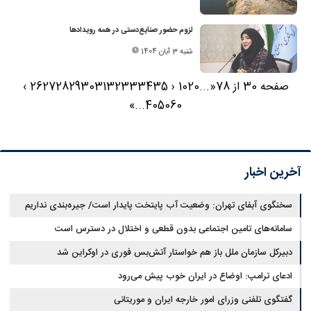
لزوم حضور صنایع‌دستی در همه رویدادها
شنبه 3 آبان 1404
صفحه 30 از 78
«
...
20
10
‹
35
34
33
32
31
30
29
28
27
26
›
»
...
40
50
60
آخرین اخبار
سخنگوی آبفای تهران: وضعیت آب پایتخت پایدار است/ جیره‌بندی نداریم
سامانه‌های تامین اجتماعی بدون قطعی و اختلال در دسترس است
دبیرکل سازمان ملل باز هم خواستار آتش‌بس فوری در اوکراین شد
ادعای ترامپ: اوضاع در ایران خوب پیش می‌رود
گفتگوی تلفنی وزرای امور خارجه ایران و موریتانی