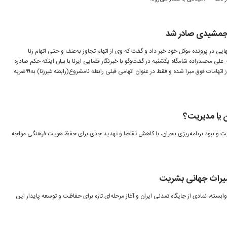
 جمشیدی صادر شد
ی در پرونده موکل خود خبر داد و گفت که وی از اتهام تجاوز به‌عنف و حتی اتهام زنا
لی محمدزاده شامگاه یکشنبه در گفت‌وگو با خبرنگار قضایی ایرنا با بیان اینکه حکم صادره
قطعی است، افزود: آقای جمشیدی از اتهامات فوق مبرا شده و فقط در عنوان اتهامی قبلی رابطه نامشروع(رابطه غیر‌زنا) به‌۹۹ضربه
ن یا مدیریت؟
یت و نبود برنامه‌ریزی بحران، با کاهش تقاضا و تهدید جدی برای حفظ هویت فرهنگی مواجه
ا میراث جهانی بشریت
سته، نمادی از جایگاه تمدنی ایران و آغاز مرحله‌ای تازه برای حفاظت و توسعه پایدار این