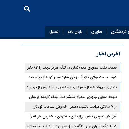
 گردشگری
فناوری
پایان‌ نامه
تحلیل
آخرین اخبار
قیمت نفت صعودی ماند؛ تنش در تنگه هرمز برنت را ۸۳ دلار
کرد
شوک به مشمولان کالابرگ؛ زمان شارژ تغییر کرد+تاریخ جدید
تصاویر خیره‌کننده از حفره ایجادشده روی ماه پس از برخورد
موشک فالکون ۹
نتیجه آزمون ورودی سمپاد منتشر شد؛ لینک کارنامه و زمان
ثبت‌نام
از ۷ سالگی مراقب باشید؛ دشمن خاموش سلامت کودکان
شناسایی شد
افزایش نجومی قبض برق؛ این مشترکان بیشترین هزینه را
می‌پردازند
شرط ۲گانه ایران برای تنگه هرمز؛ تحریم‌ها و غرامت به معادله