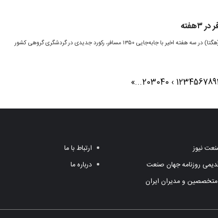
هلدینگ گردشگری تامین اجتماعی (هگتا) در سه هفته اخیر با جابه‌جایی ۱۳۵۰ مسافر، رکورد جدیدی در گردشگری گروهی کشور
»
...
20
30
40
›
1
2
3
4
5
6
7
8
9
عت نیوز
ارتباط با ما
یمی روزنامه جهان صنعت
درباره ما
متخصصین و مدیران ایران