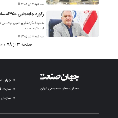
سه شنبه 2 تیر 1405
رکورد جابه‌جایی ۱۳۵۰مسافر در ۳هفته
ثبت کرده است.
سه شنبه 2 تیر 1405
صفحه 3 از 78
‹
10
جهان صن
صدای بخش خصوصی ایران
سایت قد
سازمان 