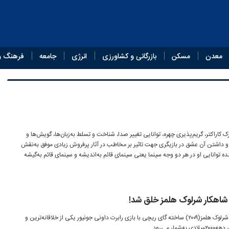
معدن
مسکن
بازرگانی و کشاورزی
انرژی
جامعه
فرهنگ و
کاراکتر‌، گریم‌پذیری چهره‌، توانایی تغییر صدا‌، شناخت و تسلط به‌زبان‌ها‌، گویش‌ها و
و داشتن آن عشق در بازیگری جهت تاثیر بر مخاطب در آثار پرفروش زیادی موفق به‌نقش
ه توانایی او در هر دو وجه سینما یعنی سینمای قائم به‌اندیشه و سینمای قائم به‌گیشه
شاهکار شرلوک هلمز خلق شد!
موسیقی متن هانس زیمر برای فیلم شرلوک هلمز(۲۰۰۹) ساخته گای ریچی با بازی رابرت داونی جونیور یکی از خلاقانه‌ترین و
 می‌رود.