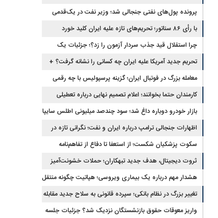
برگشتند
پرونده پول‌های نفتی جنجالی شد؛ وزیر نفت در یک‌قدمی
با رأی ۸۶ سناتور؛ تحریم‌های تازه علیه ایران کلید خورد
استیضاح
چرا استقلال قید جذب سردار آزمون را زد؟؛ جزئیات یک
انتقال منتفی
تحریم جدید آمریکا علیه ایران چه کسانی را نشانه گرفت؟ +
جزئیات
معامله بزرگ در فوتبال ایران؛ گزینه پرسپولیس با چه رقمی
جابه‌جا شد؟
کارمندان حتما بخوانند؛ اعلام تصمیم نهایی درباره تعطیلی
ادارات شنبه
بازار خودرو دوباره داغ شد؛ سود چندصد میلیونی اطلس سایپا
اظهارات جنجالی ترامپ درباره ایران و نفت؛ نگرانی تازه در
بازار انرژی
سکوت پزشکیان شکست؛ از استعفا تا دفاع از تفاهم‌نامه
جنجالی
ثروت دیجیتال، هدف جدید تبهکاران؛ حملات خشونت‌آمیز
رمزارزی افزایش یافت
هشدار مهم درباره یک بیماری ویروسی؛ هپاتیت چگونه منتقل
می‌شود؟
تغییر بزرگ در نظام بانکی؛ سپرده قانونی به سلاح جدید مقابله
با تورم تبدیل شد
واریز معوقات حقوق بازنشستگان نزدیک شد؟ جزئیات جلسه