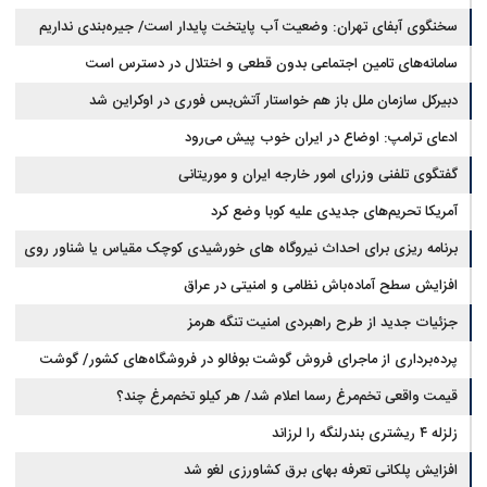
است
چقدر سرمایه نیاز دارد؟ + جدول مردادماه ۱۴۰۵
سخنگوی آبفای تهران: وضعیت آب پایتخت پایدار است/ جیره‌بندی نداریم
سامانه‌های تامین اجتماعی بدون قطعی و اختلال در دسترس است
دبیرکل سازمان ملل باز هم خواستار آتش‌بس فوری در اوکراین شد
ادعای ترامپ: اوضاع در ایران خوب پیش می‌رود
گفتگوی تلفنی وزرای امور خارجه ایران و موریتانی
آمریکا تحریم‌های جدیدی علیه کوبا وضع کرد
برنامه ریزی برای احداث نیروگاه های خورشیدی کوچک مقیاس یا شناور روی
آب در مازندران
افزایش سطح آماده‌باش نظامی و امنیتی در عراق
جزئیات جدید از طرح راهبردی امنیت تنگه هرمز
پرده‌برداری از ماجرای فروش گوشت بوفالو در فروشگاه‌های کشور/ گوشت
قیمت واقعی تخم‌مرغ رسما اعلام شد/ هر کیلو تخم‌مرغ چند؟
بوفالو از کجا وارد می‌شود؟/ هر کیلو بوفالو با چه قیمتی به فروش می‌رود؟
زلزله ۴ ریشتری بندرلنگه را لرزاند
افزایش پلکانی تعرفه بهای برق کشاورزی لغو شد