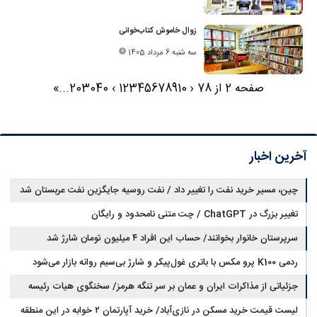
زوال خاموش کتاب‌خوانی
سه شنبه 6 مرداد 1405
صفحه 2 از 78
‹
10
9
8
7
6
5
4
3
2
1
›
40
30
20
...
»
آخرین اخبار
چین، مسیر خرید نفت را تغییر داد / نفت روسیه جایگزین نفت عربستان شد
تغییر بزرگ در ChatGPT / چت متنی نامحدود و رایگان
سرپرستان خانوار بخوانند/ حساب این افراد ۴ میلیون تومان شارژ شد
ردمی K100 پرو مکس با باتری غول‌پیکر و شارژ بی‌سیم روانه بازار می‌شود
جزئیاتی از مذاکرات ایران و عمان بر سر تنگه هرمز/ سخنگوی هیات رئیسه
لیست قیمت خرید مسکن در نازی‌آباد/ خرید آپارتمان ۲ خوابه در این منطقه
مجلس: بیانیه‌ای شامل تصحیح مسیر تردد دریایی در تنگه، در آستانه نهایی شدن