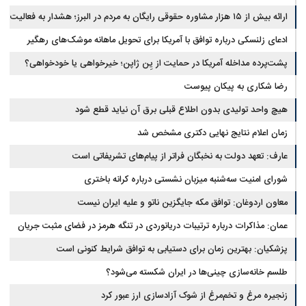
ارائه بیش از ۱۵ هزار مشاوره حقوقی رایگان به مردم در البرز؛ هشدار به فعالیت
وکیل بلاگرها
ادعای زلنسکی درباره توافق با آمریکا برای تحویل ماهانه موشک‌های رهگیر
پشت‌پرده مداخله آمریکا در حمایت از یِن ژاپن؛ خیرخواهی یا خودخواهی؟
رضا شکاری به پیکان پیوست
هیچ واحد تولیدی بدون اطلاع قبلی برق آن نیاید قطع شود
زمان اعلام نتایج نهایی دکتری مشخص شد
عارف: تعهد دولت به نخبگان فراتر از پیام‎‌های تشریفاتی است
شورای امنیت سه‌شنبه میزبان نشستی درباره کرانه باختری
معاون اردوغان: توافق مکه جایگزین ناتو و علیه ایران نیست
عمان: مذاکرات درباره ترتیبات دریانوردی در تنگه هرمز در فضای مثبت جریان
دارد
پزشکیان‌: بهترین زمان برای دستیابی به توافق شرایط کنونی است
طلسم خانه‌سازی چینی‌ها در ایران شکسته می‌شود؟
زنجیره مرغ و تخم‌مرغ از شوک آزادسازی ارز عبور کرد