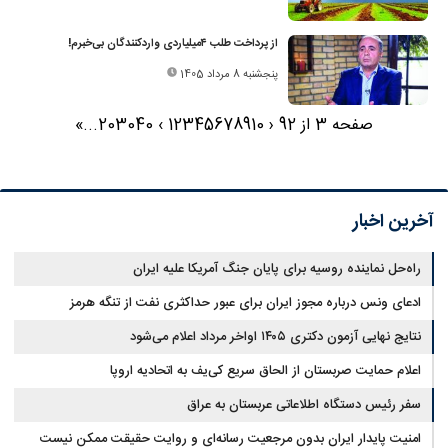
از پرداخت طلب ۴‌میلیاردی واردکنندگان بی‌خبرم!
پنجشنبه 8 مرداد 1405
صفحه 3 از 92
‹
10
9
8
7
6
5
4
3
2
1
›
40
30
20
...
»
آخرین اخبار
راه‌حل نماینده روسیه برای پایان جنگ آمریکا علیه ایران
ادعای ونس درباره مجوز ایران برای عبور حداکثری نفت از تنگه هرمز
نتایج نهایی آزمون دکتری ۱۴۰۵ اواخر مرداد اعلام می‌شود
اعلام حمایت صربستان از الحاق سریع کی‌یف به اتحادیه اروپا
سفر رئیس دستگاه اطلاعاتی عربستان به عراق
امنیت پایدار ایران بدون مرجعیت رسانه‌ای و روایت حقیقت ممکن نیست