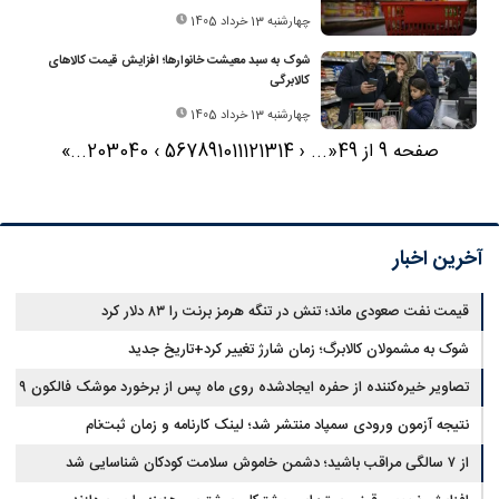
چهارشنبه 13 خرداد 1405
شوک به سبد معیشت خانوارها؛ افزایش قیمت کالاهای
کالابرگی
چهارشنبه 13 خرداد 1405
صفحه 9 از 49
«
...
‹
14
13
12
11
10
9
8
7
6
5
›
40
30
20
...
»
آخرین اخبار
قیمت نفت صعودی ماند؛ تنش در تنگه هرمز برنت را ۸۳ دلار کرد
شوک به مشمولان کالابرگ؛ زمان شارژ تغییر کرد+تاریخ جدید
تصاویر خیره‌کننده از حفره ایجادشده روی ماه پس از برخورد موشک فالکون ۹
نتیجه آزمون ورودی سمپاد منتشر شد؛ لینک کارنامه و زمان ثبت‌نام
از ۷ سالگی مراقب باشید؛ دشمن خاموش سلامت کودکان شناسایی شد