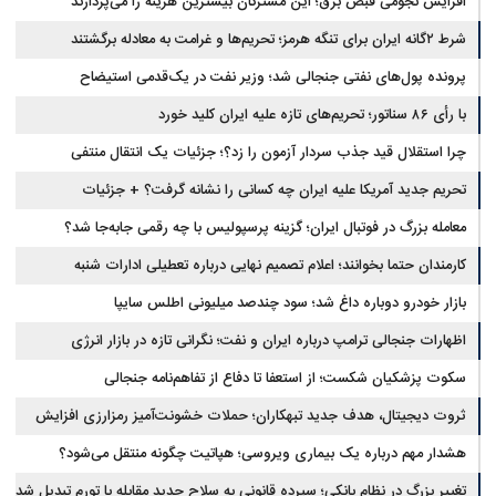
افزایش نجومی قبض برق؛ این مشترکان بیشترین هزینه را می‌پردازند
شرط ۲گانه ایران برای تنگه هرمز؛ تحریم‌ها و غرامت به معادله برگشتند
پرونده پول‌های نفتی جنجالی شد؛ وزیر نفت در یک‌قدمی استیضاح
با رأی ۸۶ سناتور؛ تحریم‌های تازه علیه ایران کلید خورد
چرا استقلال قید جذب سردار آزمون را زد؟؛ جزئیات یک انتقال منتفی
تحریم جدید آمریکا علیه ایران چه کسانی را نشانه گرفت؟ + جزئیات
معامله بزرگ در فوتبال ایران؛ گزینه پرسپولیس با چه رقمی جابه‌جا شد؟
کارمندان حتما بخوانند؛ اعلام تصمیم نهایی درباره تعطیلی ادارات شنبه
بازار خودرو دوباره داغ شد؛ سود چندصد میلیونی اطلس سایپا
اظهارات جنجالی ترامپ درباره ایران و نفت؛ نگرانی تازه در بازار انرژی
سکوت پزشکیان شکست؛ از استعفا تا دفاع از تفاهم‌نامه جنجالی
ثروت دیجیتال، هدف جدید تبهکاران؛ حملات خشونت‌آمیز رمزارزی افزایش
یافت
هشدار مهم درباره یک بیماری ویروسی؛ هپاتیت چگونه منتقل می‌شود؟
تغییر بزرگ در نظام بانکی؛ سپرده قانونی به سلاح جدید مقابله با تورم تبدیل شد