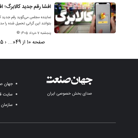
افشا رقم جدید کالابرگ؛ 
نماینده مجلس می‌گوید رقم جدید کا
بتوانند این گرانی تحمیل شده را مد
پنجشنبه 7 خرداد 1405
صفحه 10 از 49
«
...
‹
15
جهان صن
صدای بخش خصوصی ایران
سایت قد
سازمان 