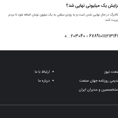
افزایش یک میلیونی نهایی شد؟
لابرگ در حال نهایی شدن است و به زودی مبلغی به یک میلیون تومان اضافه شود تا مردم
یریت کنند.
»
...
20
30
40
›
6
7
8
9
10
11
12
13
14
عت نیوز
ارتباط با ما
یمی روزنامه جهان صنعت
درباره ما
متخصصین و مدیران ایران