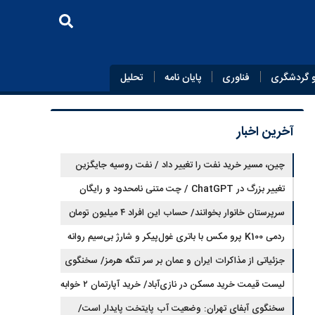
 گردشگری
فناوری
پایان‌ نامه
تحلیل
آخرین اخبار
چین، مسیر خرید نفت را تغییر داد / نفت روسیه جایگزین
تغییر بزرگ در ChatGPT / چت متنی نامحدود و رایگان
نفت عربستان شد
سرپرستان خانوار بخوانند/ حساب این افراد ۴ میلیون تومان
شارژ شد
ردمی K100 پرو مکس با باتری غول‌پیکر و شارژ بی‌سیم روانه
بازار می‌شود
جزئیاتی از مذاکرات ایران و عمان بر سر تنگه هرمز/ سخنگوی
هیات رئیسه مجلس: بیانیه‌ای شامل تصحیح مسیر تردد دریایی
لیست قیمت خرید مسکن در نازی‌آباد/ خرید آپارتمان ۲ خوابه
در تنگه، در آستانه نهایی شدن است
در این منطقه چقدر سرمایه نیاز دارد؟ + جدول مردادماه ۱۴۰۵
سخنگوی آبفای تهران: وضعیت آب پایتخت پایدار است/