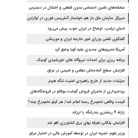
جیره‌بندی نداریم
سامانه‌های تامین اجتماعی بدون قطعی و اختلال در دسترس
است
دبیرکل سازمان ملل باز هم خواستار آتش‌بس فوری در اوکراین
شد
ادعای ترامپ: اوضاع در ایران خوب پیش می‌رود
گفتگوی تلفنی وزرای امور خارجه ایران و موریتانی
آمریکا تحریم‌های جدیدی علیه کوبا وضع کرد
برنامه ریزی برای احداث نیروگاه های خورشیدی کوچک
مقیاس یا شناور روی آب در مازندران
افزایش سطح آماده‌باش نظامی و امنیتی در عراق
جزئیات جدید از طرح راهبردی امنیت تنگه هرمز
پرده‌برداری از ماجرای فروش گوشت بوفالو در فروشگاه‌های
کشور/ گوشت بوفالو از کجا وارد می‌شود؟/ هر کیلو بوفالو با چه
قیمت واقعی تخم‌مرغ رسما اعلام شد/ هر کیلو تخم‌مرغ چند؟
زلزله ۴ ریشتری بندرلنگه را لرزاند
قیمتی به فروش می‌رود؟
افزایش پلکانی تعرفه بهای برق کشاورزی لغو شد
وزیر علوم: تجربه ایران در توسعه آموزش عالی در اختیار عراق