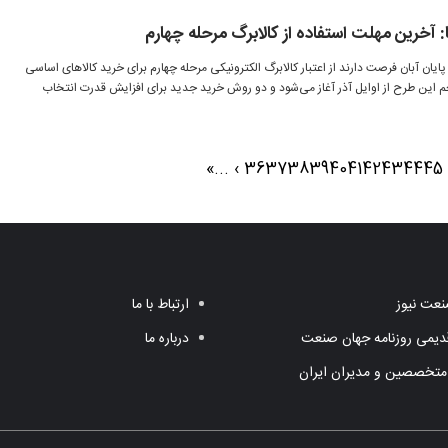
 آخرین مهلت استفاده از کالابرگ مرحله چهارم
ایان آبان فرصت دارند از اعتبار کالابرگ الکترونیکی مرحله چهارم برای خرید کالاهای اساسی
جم این طرح از اوایل آذر آغاز می‌شود و دو روش خرید جدید برای افزایش قدرت انتخاب
»
...
›
36
37
38
39
40
41
42
43
44
45
عت نیوز
ارتباط با ما
یمی روزنامه جهان صنعت
درباره ما
متخصصین و مدیران ایران