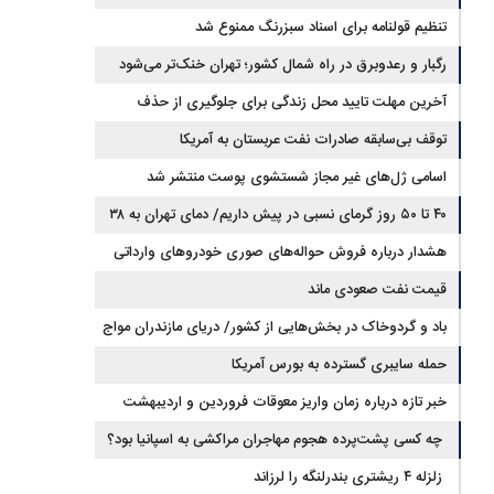
مسیر توافق با ایران قرار دارد
تنظیم قولنامه برای اسناد سبزرنگ ممنوع شد
رگبار و رعدوبرق در راه شمال کشور؛ تهران خنک‌تر می‌شود
آخرین مهلت تایید محل زندگی برای جلوگیری از حذف
کالابرگ اعلام شد
توقف بی‌سابقه صادرات نفت عربستان به آمریکا
اسامی ژل‌های غیر مجاز شستشوی پوست منتشر شد
۴۰ تا ۵۰ روز گرمای نسبی در پیش داریم/ دمای تهران به ۳۸
درجه می‌رسد
هشدار درباره فروش حواله‌های صوری خودروهای وارداتی
قیمت نفت صعودی ماند
باد و گردوخاک در بخش‌هایی از کشور/ دریای مازندران مواج
است
حمله سایبری گسترده به بورس آمریکا
خبر تازه درباره زمان واریز معوقات فروردین و اردیبهشت
بازنشستگان تامین اجتماعی
چه کسی پشت‌پرده هجوم مهاجران مراکشی به اسپانیا بود؟
زلزله ۴ ریشتری بندرلنگه را لرزاند