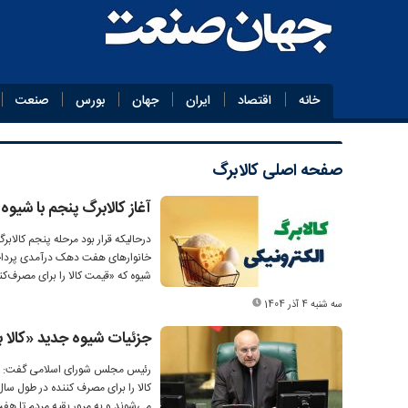
خانه
اقتصاد
ایران
جهان
بورس
صنعت
صفحه اصلی
کالابرگ
آغاز کالابرگ پنجم با شی
خانوارهای هفت دهک درآمدی پرداخت
شیوه که «قیمت کالا را برای مصرف‌کن
سه شنبه 4 آذر 1404
جزئیات شیوه جدید «کالا
رئیس مجلس شورای اسلامی گفت: با 
کالا را برای مصرف کننده در طول س
می‌شوند و به مرور بقیه مردم تا 