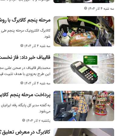
سه شنبه 4 آذر 1404
مرحله پنجم کالابرگ با روش
شود.
سه شنبه 4 آذر 1404
قالیباف خبر داد: فاز نخس
محمدباقر قالیباف در صحن علنی مج
این طرح به‌زودی با هدف تثبیت ق
سه شنبه 4 آذر 1404
پرداخت مرحله پنجم کالابر
به گفته مدیر کل پایگاه رفاه ایرانیا
می‌شود.
یکشنبه 2 آذر 1404
کالابرگ در معرض تعلیق؟؛ پشت پرده ب