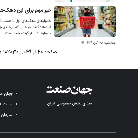
خبر مهم برای این دهک‌ها:
خانوارهای دهک‌های اول تا هفتم تا پ
استفاده کنند؛ در حالی که مرحله پن
خانوارها در نظر گرفته شده است.
چهارشنبه 28 آبان 1404
صفحه 40 از 49
«
...
30
20
10
‹
جهان صن
صدای بخش خصوصی ایران
سایت قد
سازمان 