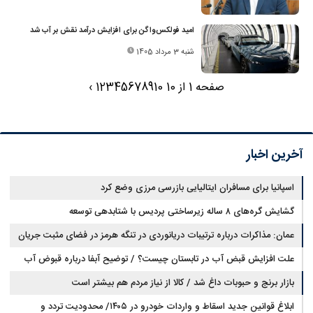
امید فولکس‌واگن برای افزایش درآمد نقش بر آب شد
شنبه 3 مرداد 1405
صفحه 1 از 10
10
9
8
7
6
5
4
3
2
1
›
آخرین اخبار
اسپانیا برای مسافران ایتالیایی بازرسی مرزی وضع کرد
گشایش گره‌های ۸ ساله زیرساختی پردیس با شتابدهی توسعه
عمان: مذاکرات درباره ترتیبات دریانوردی در تنگه هرمز در فضای مثبت جریان
دارد
علت افزایش قبض آب در تابستان چیست؟ / توضیح آبفا درباره قبوض آب
بازار برنج و حبوبات داغ شد / کالا از نیاز مردم هم بیشتر است
ابلاغ قوانین جدید اسقاط و واردات خودرو در ۱۴۰۵/ محدودیت تردد و