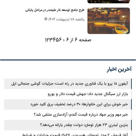
طرح جامع توسعه غار علیصدر در مراحل پایانی
یکشنبه 28 اردیبهشت 1404
صفحه 6 از 6
‹
6
5
4
3
2
1
آخرین اخبار
آیفون ۱۸ پرو با یک فناوری جدید در راه است؛ جزئیات گوشی جنجالی اپل
بازار ارز سیگنال جدید داد؛ جهش قیمت دلار و یورو
خبر خوش برای این خانوارها؛ ۳۰ درصد تخفیف برق کلید خورد
خبر مهم وزیر جهاد درباره قیمت گندم؛ آزادسازی منتفی شد؟
بنزین لیتری ۲۳ هزار تومان؛ دولت چقدر یارانه می‌دهد؟
آغاز فروش ۲ مدل تویوتای هیبریدی ۲۰۲۶؛ قیمت، جزئیات و شرایط